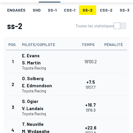
ENGAGÉS
SHD
SS-1
CSS-1
SS-2
CSS-2
SS-3
ss-2
Toutes les statistiques
POS.
PILOTE/COPILOTE
TEMPS
PÉNALITÉ
E. Evans
1
19'00.2
S. Martin
Toyota Racing
O. Solberg
+7.5
2
E. Edmondson
19'07.7
Toyota Racing
S. Ogier
+16.7
3
V. Landais
19'16.9
Toyota Racing
T. Neuville
+22.6
4
M. Wydaeghe