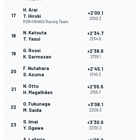
H. Arai
+2'00.1
17
T. Hiroki
21'00.3
R2R×YAHAGI Racing Team
N. Katsuta
+2'34.7
18
T. Yasui
21'34.9
G. Rossi
+2'38.9
19
K. Sarmezan
21'39.1
F. Nutahara
+2'45.1
20
S. Azuma
21'45.3
N. Otto
+2'55.5
21
H. Magalhães
21'55.7
O. Fukunaga
+3'08.1
22
M. Saida
22'08.3
S. Imai
+3'30.0
23
Y. Ogawa
22'30.2
A. Lafarja