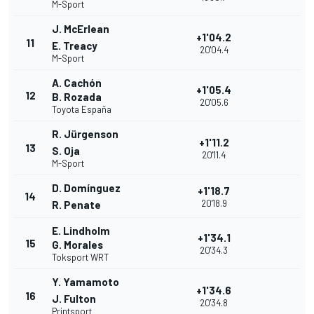
M-Sport
J. McErlean
+1'04.2
11
E. Treacy
20'04.4
M-Sport
A. Cachón
+1'05.4
12
B. Rozada
20'05.6
Toyota España
R. Jürgenson
+1'11.2
13
S. Oja
20'11.4
M-Sport
D. Domínguez
+1'18.7
14
20'18.9
R. Penate
E. Lindholm
+1'34.1
15
G. Morales
20'34.3
Toksport WRT
Y. Yamamoto
+1'34.6
16
J. Fulton
20'34.8
Printsport