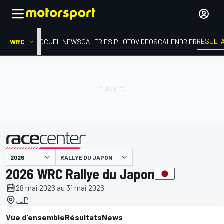
RÉSULT
WRC
ACCUEIL
NEWS
GALERIES PHOTO
VIDÉOS
CALENDRIER
RALLYE DU JAPON
présenté par
2026 WRC Rallye du Japon
28 mai 2026 au 31 mai 2026
, JP
Vue d'ensemble
Résultats
News