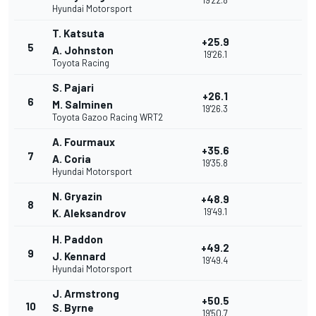
19'22.8
Hyundai Motorsport
T. Katsuta
+25.9
5
A. Johnston
19'26.1
Toyota Racing
S. Pajari
+26.1
6
M. Salminen
19'26.3
Toyota Gazoo Racing WRT2
A. Fourmaux
+35.6
7
A. Coria
19'35.8
Hyundai Motorsport
N. Gryazin
+48.9
8
19'49.1
K. Aleksandrov
H. Paddon
+49.2
9
J. Kennard
19'49.4
Hyundai Motorsport
J. Armstrong
+50.5
10
S. Byrne
19'50.7