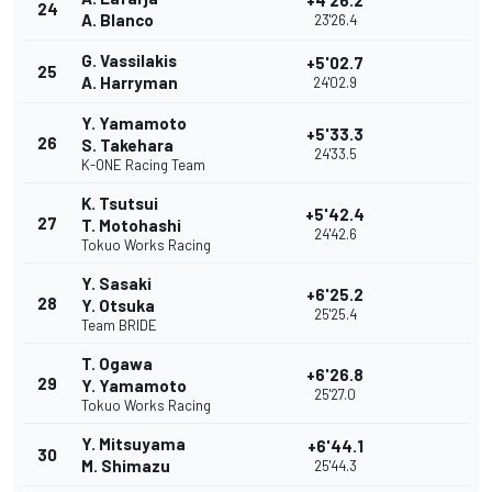
+4'26.2
24
A. Blanco
23'26.4
G. Vassilakis
+5'02.7
25
A. Harryman
24'02.9
Y. Yamamoto
+5'33.3
26
S. Takehara
24'33.5
K-ONE Racing Team
K. Tsutsui
+5'42.4
27
T. Motohashi
24'42.6
Tokuo Works Racing
Y. Sasaki
+6'25.2
28
Y. Otsuka
25'25.4
Team BRIDE
T. Ogawa
+6'26.8
29
Y. Yamamoto
25'27.0
Tokuo Works Racing
Y. Mitsuyama
+6'44.1
30
M. Shimazu
25'44.3