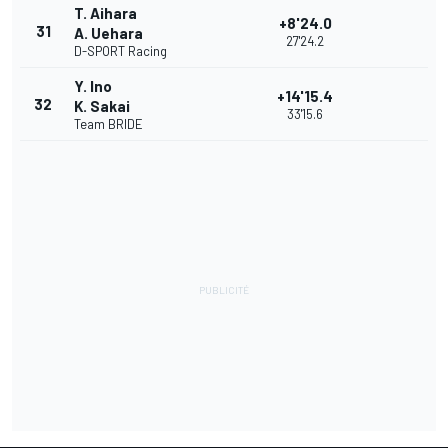
T. Aihara
+8'24.0
31
A. Uehara
27'24.2
D-SPORT Racing
Y. Ino
+14'15.4
32
K. Sakai
33'15.6
Team BRIDE