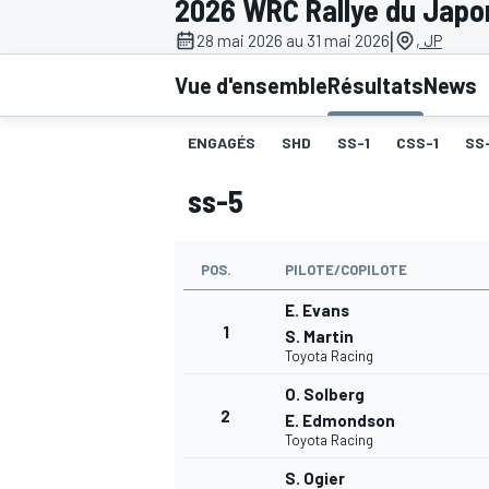
2026 WRC Rallye du Japo
|
28 mai 2026 au 31 mai 2026
, JP
Vue d'ensemble
Résultats
News
ENGAGÉS
SHD
SS-1
CSS-1
SS
MOTOGP
ss-5
POS.
PILOTE/COPILOTE
E. Evans
1
S. Martin
Toyota Racing
O. Solberg
2
E. Edmondson
Toyota Racing
S. Ogier