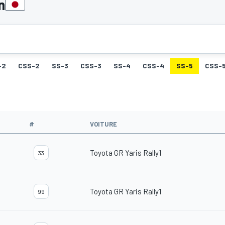
n
-2
CSS-2
SS-3
CSS-3
SS-4
CSS-4
SS-5
CSS-
#
VOITURE
Toyota GR Yaris Rally1
33
Toyota GR Yaris Rally1
99