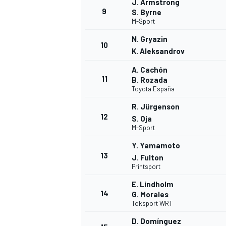
J. Armstrong
9
S. Byrne
M-Sport
N. Gryazin
10
K. Aleksandrov
A. Cachón
11
B. Rozada
Toyota España
R. Jürgenson
12
S. Oja
M-Sport
Y. Yamamoto
13
J. Fulton
Printsport
E. Lindholm
14
G. Morales
Toksport WRT
D. Domínguez