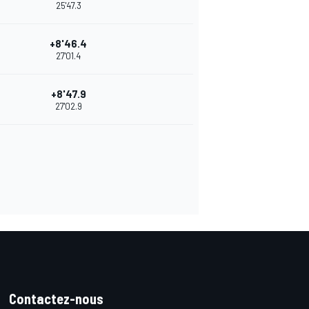
25'47.3
+8'46.4
27'01.4
+8'47.9
27'02.9
Contactez-nous