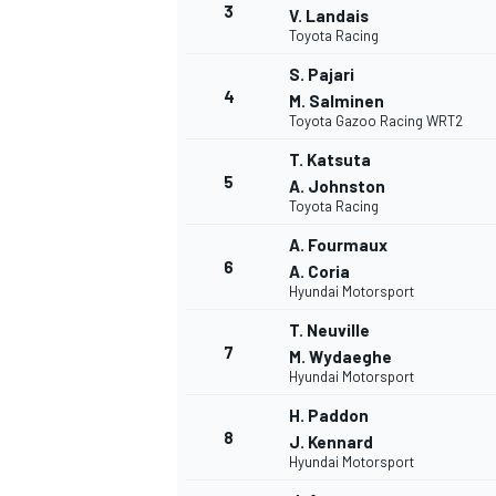
3
V. Landais
Toyota Racing
WRC
S. Pajari
4
M. Salminen
Toyota Gazoo Racing WRT2
T. Katsuta
5
A. Johnston
Toyota Racing
A. Fourmaux
6
A. Coria
Hyundai Motorsport
T. Neuville
7
M. Wydaeghe
Hyundai Motorsport
WEC
H. Paddon
8
J. Kennard
Hyundai Motorsport