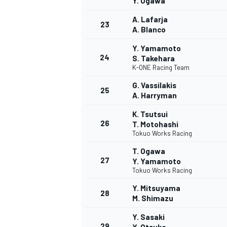
Y. Ogawa
A. Lafarja
23
A. Blanco
Y. Yamamoto
24
S. Takehara
AUTRES CHAMPIONNATS
K-ONE Racing Team
G. Vassilakis
25
A. Harryman
K. Tsutsui
26
T. Motohashi
Tokuo Works Racing
T. Ogawa
27
Y. Yamamoto
Tokuo Works Racing
Y. Mitsuyama
28
M. Shimazu
Y. Sasaki
29