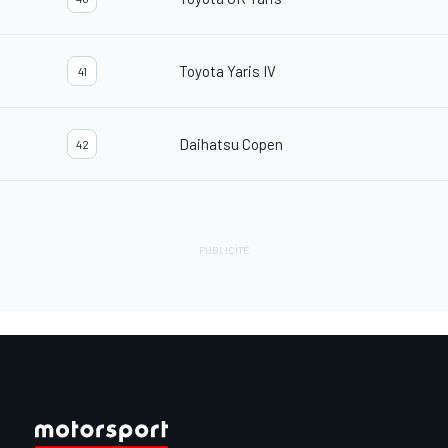
Toyota Yaris IV
41
Daihatsu Copen
42