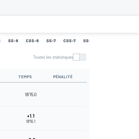
5
SS-6
CSS-6
SS-7
CSS-7
SS-8
CSS-8
SS-9
Toutes les statistiques
TEMPS
PÉNALITÉ
18'15.0
+1.1
18'16.1