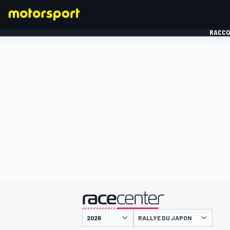
RACCO
FORMULE 1
présenté par
RALLYE DU JAPON