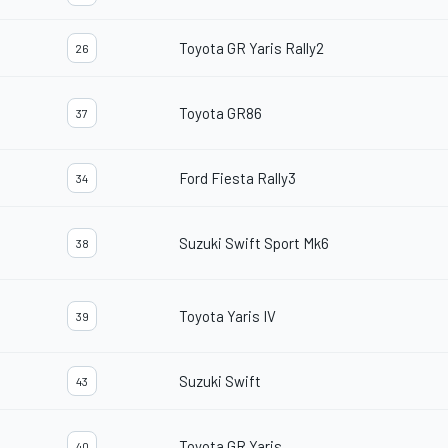
Toyota GR Yaris Rally2
26
Toyota GR86
37
Ford Fiesta Rally3
34
Suzuki Swift Sport Mk6
38
Toyota Yaris IV
39
Suzuki Swift
43
Toyota GR Yaris
40