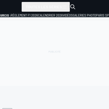
TOUTES LES SÉRIES
URCIS :
RÈGLEMENT F1 2026
CALENDRIER 2026
VIDÉOS
GALERIES PHOTO
PARIS S