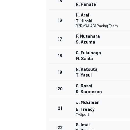
15
R. Penate
H. Arai
16
T. Hiroki
R2R×YAHAGI Racing Team
F. Nutahara
17
S. Azuma
O. Fukunaga
18
M. Saida
N. Katsuta
19
T. Yasui
G. Rossi
20
K. Sarmezan
J. McErlean
21
E. Treacy
M-Sport
S. Imai
22