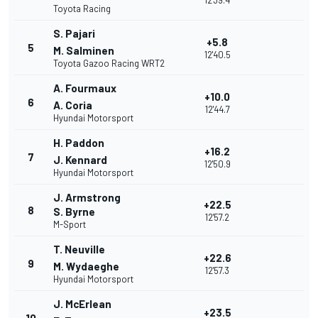
12'39.4
Toyota Racing
S. Pajari
+5.8
5
M. Salminen
12'40.5
Toyota Gazoo Racing WRT2
A. Fourmaux
+10.0
6
A. Coria
12'44.7
Hyundai Motorsport
H. Paddon
+16.2
7
J. Kennard
12'50.9
Hyundai Motorsport
J. Armstrong
+22.5
8
S. Byrne
12'57.2
M-Sport
T. Neuville
+22.6
9
M. Wydaeghe
12'57.3
Hyundai Motorsport
J. McErlean
+23.5