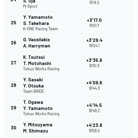
S. Oja
15'41.2
M-Sport
Y. Yamamoto
+3'17.0
25
S. Takehara
15'51.7
K-ONE Racing Team
G. Vassilakis
+3'29.4
26
A. Harryman
16'04.1
K. Tsutsui
+3'35.6
27
T. Motohashi
16'10.3
Tokuo Works Racing
Y. Sasaki
+4'09.6
28
Y. Otsuka
16'44.3
Team BRIDE
T. Ogawa
+4'14.5
29
Y. Yamamoto
16'49.2
Tokuo Works Racing
Y. Mitsuyama
+4'23.8
30
M. Shimazu
16'58.5