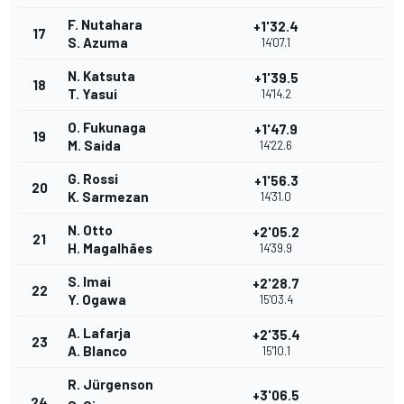
F. Nutahara
+1'32.4
17
S. Azuma
14'07.1
N. Katsuta
+1'39.5
18
T. Yasui
14'14.2
O. Fukunaga
+1'47.9
19
M. Saida
14'22.6
G. Rossi
+1'56.3
20
K. Sarmezan
14'31.0
N. Otto
+2'05.2
21
H. Magalhães
14'39.9
S. Imai
+2'28.7
22
Y. Ogawa
15'03.4
A. Lafarja
+2'35.4
23
A. Blanco
15'10.1
R. Jürgenson
+3'06.5
24