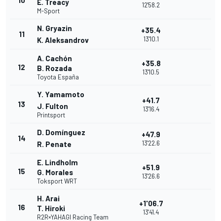
10
E. Treacy
12'58.2
M-Sport
N. Gryazin
+35.4
11
13'10.1
K. Aleksandrov
A. Cachón
+35.8
12
B. Rozada
13'10.5
Toyota España
Y. Yamamoto
+41.7
13
J. Fulton
13'16.4
Printsport
D. Domínguez
+47.9
14
13'22.6
R. Penate
E. Lindholm
+51.9
15
G. Morales
13'26.6
Toksport WRT
H. Arai
+1'06.7
16
T. Hiroki
13'41.4
R2R×YAHAGI Racing Team