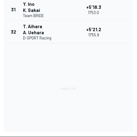
Y. Ino
+5'18.3
31
K. Sakai
17'53.0
Team BRIDE
T. Aihara
+5'21.2
32
A. Uehara
17'55.9
D-SPORT Racing