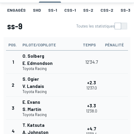
ENGAGÉS
SHD
SS-1
CSS-1
SS-2
CSS-2
SS-3
ss-9
Toutes les statistiques
POS.
PILOTE/COPILOTE
TEMPS
PÉNALITÉ
O. Solberg
1
12'34.7
E. Edmondson
Toyota Racing
S. Ogier
+2.3
2
V. Landais
12'37.0
Toyota Racing
E. Evans
+3.3
3
S. Martin
12'38.0
Toyota Racing
T. Katsuta
+4.7
4
A. Johnston