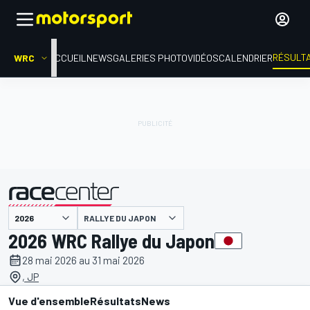
RÉSULT
WRC
ACCUEIL
NEWS
GALERIES PHOTO
VIDÉOS
CALENDRIER
RALLYE DU JAPON
présenté par
2026 WRC Rallye du Japon
28 mai 2026 au 31 mai 2026
, JP
Vue d'ensemble
Résultats
News