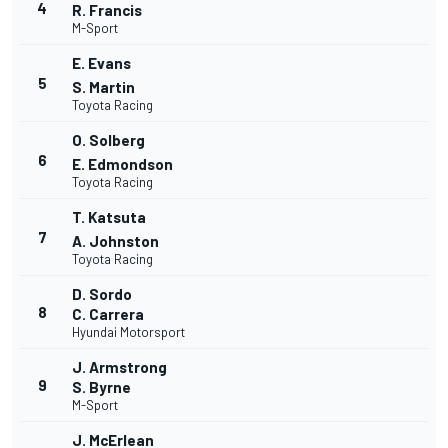
4
R. Francis
M-Sport
E. Evans
5
S. Martin
Toyota Racing
O. Solberg
6
E. Edmondson
Toyota Racing
T. Katsuta
7
A. Johnston
Toyota Racing
D. Sordo
8
C. Carrera
Hyundai Motorsport
J. Armstrong
9
S. Byrne
M-Sport
J. McErlean