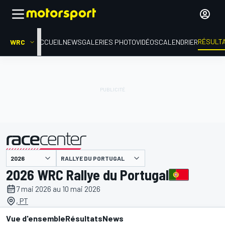
RÉSULT
WRC
ACCUEIL
NEWS
GALERIES PHOTO
VIDÉOS
CALENDRIER
RALLYE DU PORTUGAL
présenté par
2026 WRC Rallye du Portugal
7 mai 2026 au 10 mai 2026
, PT
Vue d'ensemble
Résultats
News