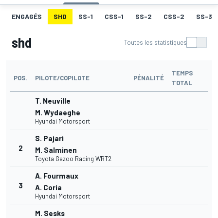
ENGAGÉS
SHD
SS-1
CSS-1
SS-2
CSS-2
SS-3
shd
Toutes les statistiques
TEMPS
POS.
PILOTE/COPILOTE
PÉNALITÉ
TOTAL
T. Neuville
M. Wydaeghe
Hyundai Motorsport
S. Pajari
2
M. Salminen
Toyota Gazoo Racing WRT2
A. Fourmaux
3
A. Coria
Hyundai Motorsport
M. Sesks