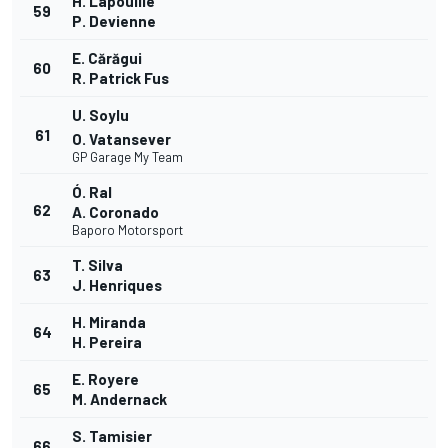
H. Lapouille
59
P. Devienne
E. Cărăgui
60
R. Patrick Fus
U. Soylu
61
O. Vatansever
GP Garage My Team
Ó. Ral
62
A. Coronado
Baporo Motorsport
T. Silva
63
J. Henriques
H. Miranda
64
H. Pereira
E. Royere
65
M. Andernack
S. Tamisier
66