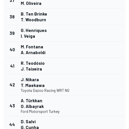
37
M. Oliveira
B. Ten Brinke
38
T. Woodburn
G. Henriques
39
I. Veiga
M. Fontana
40
A. Arnaboldi
R. Teodósio
41
J. Teixeira
J. Nikara
42
T. Maekawa
Toyota Gazoo Racing WRT NG
A. Türkkan
43
O. Albayrak
Ford Motorsport Turkey
D. Salvi
44
G. Cunha