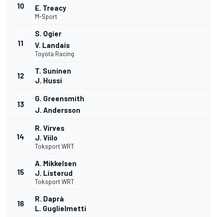
10
E. Treacy
M-Sport
S. Ogier
11
V. Landais
Toyota Racing
T. Suninen
12
J. Hussi
G. Greensmith
13
J. Andersson
R. Virves
14
J. Viilo
Toksport WRT
A. Mikkelsen
15
J. Listerud
Toksport WRT
R. Daprà
16
L. Guglielmetti