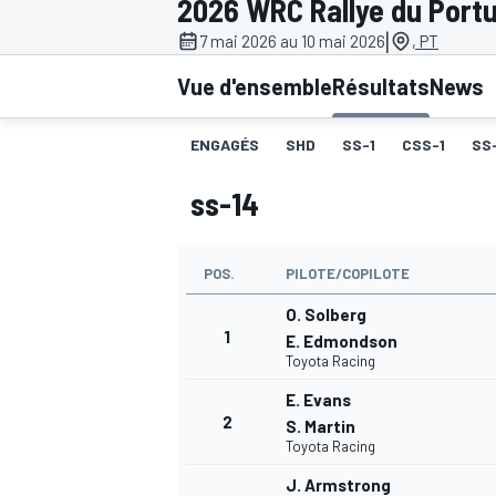
2026 WRC Rallye du Portu
|
7 mai 2026 au 10 mai 2026
, PT
Vue d'ensemble
Résultats
News
ENGAGÉS
SHD
SS-1
CSS-1
SS
MOTOGP
ss-14
POS.
PILOTE/COPILOTE
O. Solberg
1
E. Edmondson
Toyota Racing
E. Evans
2
S. Martin
Toyota Racing
J. Armstrong