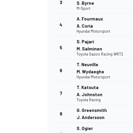
3
S. Byrne
M-Sport
WRC
A. Fourmaux
4
A. Coria
Hyundai Motorsport
S. Pajari
5
M. Salminen
Toyota Gazoo Racing WRT2
T. Neuville
6
M. Wydaeghe
Hyundai Motorsport
T. Katsuta
7
A. Johnston
Toyota Racing
WEC
G. Greensmith
8
J. Andersson
S. Ogier