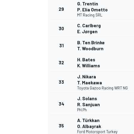
G. Trentin
29
P. Elia Ometto
MT Racing SRL
C. Carlberg
30
E. Jørgen
B. Ten Brinke
31
T. Woodburn
H. Bates
32
K. Williams
J. Nikara
33
T. Maekawa
Toyota Gazoo Racing WRT NG
J. Solans
34
R. Sanjuan
PH.Ph
A. Türkkan
35
O. Albayrak
Ford Motorsport Turkey