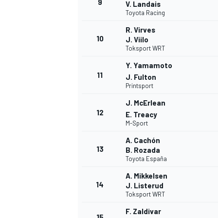
9
V. Landais
Toyota Racing
R. Virves
10
J. Viilo
Toksport WRT
Y. Yamamoto
11
J. Fulton
Printsport
J. McErlean
12
E. Treacy
M-Sport
A. Cachón
13
B. Rozada
Toyota España
A. Mikkelsen
14
J. Listerud
Toksport WRT
F. Zaldivar
15