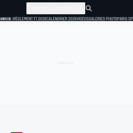
TOUTES LES SÉRIES
URCIS :
RÈGLEMENT F1 2026
CALENDRIER 2026
VIDÉOS
GALERIES PHOTO
PARIS S