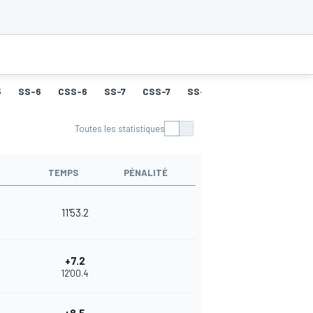
5
SS-6
CSS-6
SS-7
CSS-7
SS-8
CSS-8
SS-9
Toutes les statistiques
TEMPS
PÉNALITÉ
11'53.2
+7.2
12'00.4