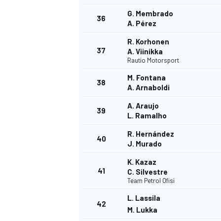
G. Membrado
36
A. Pérez
R. Korhonen
37
A. Viinikka
Rautio Motorsport
M. Fontana
38
A. Arnaboldi
A. Araujo
39
L. Ramalho
R. Hernández
40
J. Murado
K. Kazaz
41
C. Silvestre
Team Petrol Ofisi
L. Lassila
42
M. Lukka