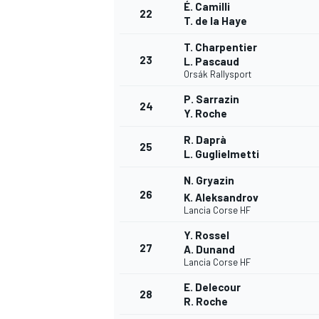
É. Camilli
22
T. de la Haye
T. Charpentier
23
L. Pascaud
Orsák Rallysport
AUTRES CHAMPIONNATS
P. Sarrazin
24
Y. Roche
R. Daprà
25
L. Guglielmetti
N. Gryazin
26
K. Aleksandrov
Lancia Corse HF
Y. Rossel
27
A. Dunand
Lancia Corse HF
E. Delecour
28
R. Roche