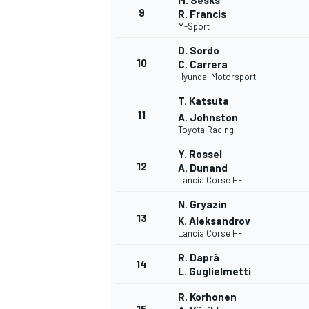
M. Sesks
9
R. Francis
M-Sport
D. Sordo
10
C. Carrera
Hyundai Motorsport
T. Katsuta
11
A. Johnston
Toyota Racing
Y. Rossel
12
A. Dunand
Lancia Corse HF
N. Gryazin
13
K. Aleksandrov
Lancia Corse HF
R. Daprà
14
L. Guglielmetti
R. Korhonen