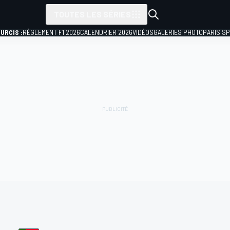
TOUTES LES SÉRIES
URCIS :
RÈGLEMENT F1 2026
CALENDRIER 2026
VIDÉOS
GALERIES PHOTO
PARIS S