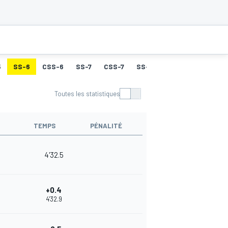
5
SS-6
CSS-6
SS-7
CSS-7
SS-8
CSS-8
SS-9
Toutes les statistiques
TEMPS
PÉNALITÉ
4'32.5
+0.4
4'32.9