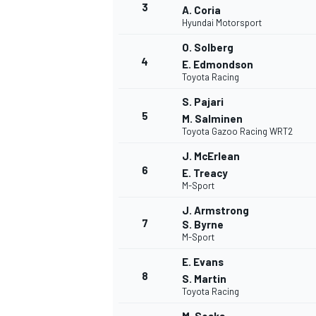
3
A. Coria
Hyundai Motorsport
WRC
O. Solberg
4
E. Edmondson
Toyota Racing
S. Pajari
5
M. Salminen
Toyota Gazoo Racing WRT2
J. McErlean
6
E. Treacy
M-Sport
J. Armstrong
7
S. Byrne
M-Sport
WEC
E. Evans
8
S. Martin
Toyota Racing