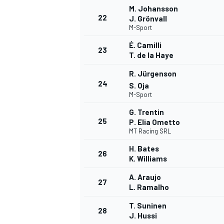
M. Johansson
22
J. Grönvall
M-Sport
É. Camilli
23
T. de la Haye
AUTRES CHAMPIONNATS
R. Jürgenson
24
S. Oja
M-Sport
G. Trentin
25
P. Elia Ometto
MT Racing SRL
H. Bates
26
K. Williams
A. Araujo
27
L. Ramalho
T. Suninen
28
J. Hussi