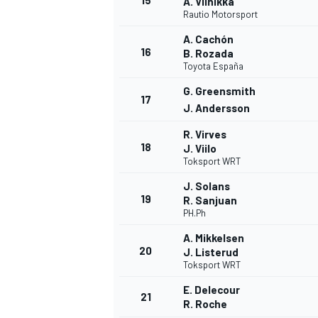
15
A. Viinikka
Rautio Motorsport
A. Cachón
16
B. Rozada
Toyota España
G. Greensmith
17
J. Andersson
R. Virves
18
J. Viilo
Toksport WRT
J. Solans
19
R. Sanjuan
PH.Ph
A. Mikkelsen
20
J. Listerud
Toksport WRT
E. Delecour
21
R. Roche