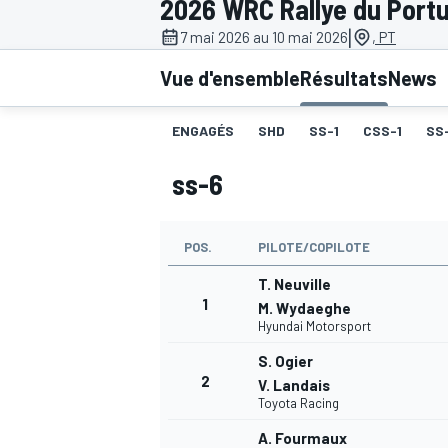
2026 WRC Rallye du Portu
|
7 mai 2026 au 10 mai 2026
, PT
Vue d'ensemble
Résultats
News
ENGAGÉS
SHD
SS-1
CSS-1
SS
MOTOGP
ss-6
POS.
PILOTE/COPILOTE
T. Neuville
1
M. Wydaeghe
Hyundai Motorsport
S. Ogier
2
V. Landais
Toyota Racing
A. Fourmaux