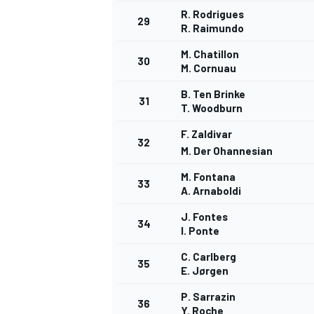
R. Rodrigues
29
R. Raimundo
M. Chatillon
30
M. Cornuau
B. Ten Brinke
31
T. Woodburn
F. Zaldivar
32
M. Der Ohannesian
M. Fontana
33
A. Arnaboldi
J. Fontes
34
I. Ponte
C. Carlberg
35
E. Jørgen
P. Sarrazin
36
Y. Roche