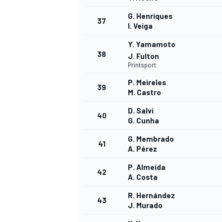
G. Henriques
37
I. Veiga
Y. Yamamoto
38
J. Fulton
Printsport
P. Meireles
39
M. Castro
D. Salvi
40
G. Cunha
G. Membrado
41
A. Pérez
P. Almeida
42
A. Costa
R. Hernández
43
J. Murado