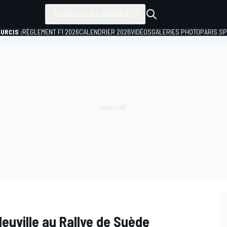
TOUTES LES SÉRIES
URCIS :
RÈGLEMENT F1 2026
CALENDRIER 2026
VIDÉOS
GALERIES PHOTO
PARIS S
euville au Rallye de Suède