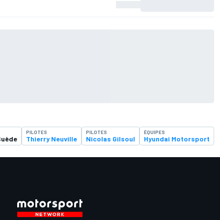
PILOTES
PILOTES
ÉQUIPES
Suède
Thierry Neuville
Nicolas Gilsoul
Hyundai Motorsport