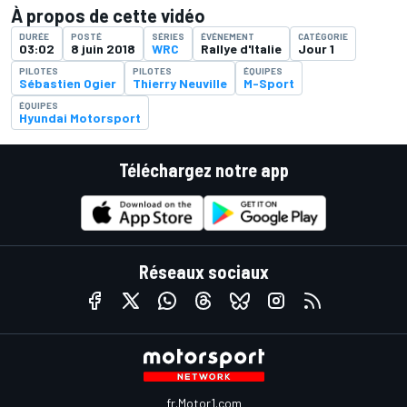
À propos de cette vidéo
DURÉE
POSTÉ
SÉRIES
ÉVÉNEMENT
CATÉGORIE
03:02
8 juin 2018
WRC
Rallye d'Italie
Jour 1
PILOTES
PILOTES
ÉQUIPES
Sébastien Ogier
Thierry Neuville
M-Sport
ÉQUIPES
Hyundai Motorsport
Téléchargez notre app
Réseaux sociaux
fr.Motor1.com