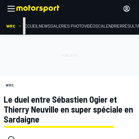
WRC
ACCUEIL
NEWS
GALERIES PHOTO
VIDÉOS
CALENDRIER
RÉSULT
WRC
Le duel entre Sébastien Ogier et
Thierry Neuville en super spéciale en
Sardaigne