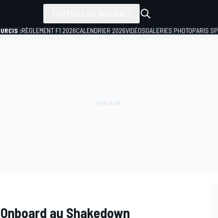
TOUTES LES SÉRIES
URCIS :
RÈGLEMENT F1 2026
CALENDRIER 2026
VIDÉOS
GALERIES PHOTO
PARIS S
 : Onboard au Shakedown