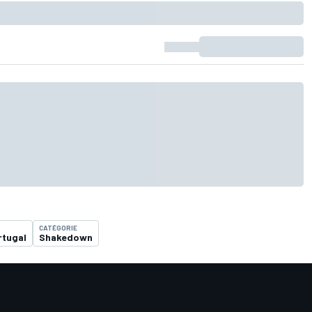
CATÉGORIE
rtugal
Shakedown