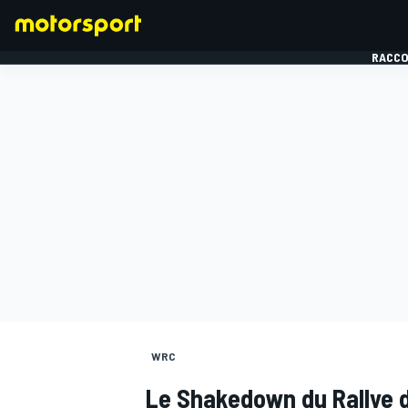
RACCO
FORMULE 1
WRC
Le Shakedown du Rallye 