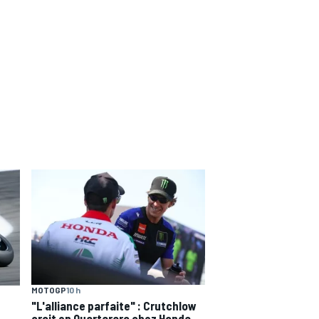
MOTOGP
10 h
"L'alliance parfaite" : Crutchlow
croit en Quartararo chez Honda