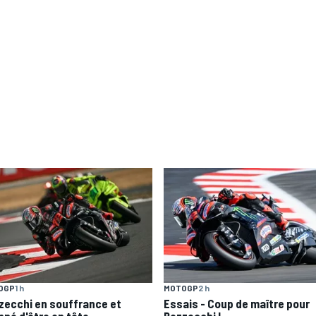
OGP
1 h
MOTOGP
2 h
zecchi en souffrance et
Essais - Coup de maître pour
nné d'être en tête
Bezzecchi !