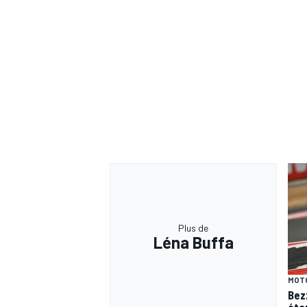
Plus de
Léna Buffa
MOT
Bez
éto