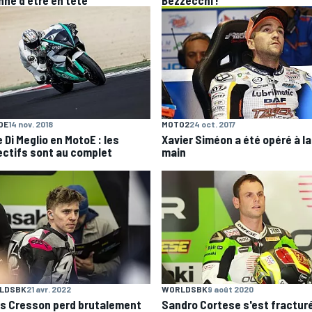
OE
14 nov. 2018
MOTO2
24 oct. 2017
 Di Meglio en MotoE : les
Xavier Siméon a été opéré à la
ectifs sont au complet
main
LDSBK
21 avr. 2022
WORLDSBK
9 août 2020
is Cresson perd brutalement
Sandro Cortese s'est fractur