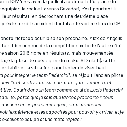
ilia RSV4 RF, avec laquelle il a obtenu la 13e place du
équipier, le rookie Lorenzo Savadori, c'est pourtant lui
meilleur résultat, en décrochant
une deuxième place
après le terrible accident dont il a été victime lors du GP
Leandro Mercado
pour la saison prochaine, Alex de Angelis
ructure bien connue de la compétition moto de l'autre côté
une saison 2016 riche en résultats, mais mouvementée
rtagé la place de coéquipier du rookie Al Sulaiti), cette
e stabiliser la situation pour tenter de viser haut.
d pour intégrer le team Pedercini",
se réjouit l'ancien pilote
nouvelle et captivante, sur une moto qui a démontré et
titive. Courir dans un team comme celui de Lucio Pedercini
abilité, parce que je sais que l'année prochaine il nous
manence sur les premières lignes, étant donné
les
voir l'expérience et les capacités pour pouvoir y arriver, et je
e excellente équipe et une moto rapide."