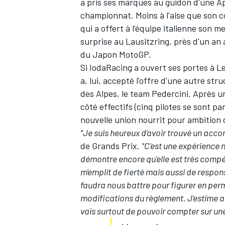
a pris ses marques au guidon d'une Apr
championnat. Moins à l'aise que son co
qui a offert à l'équipe italienne son 
surprise au Lausitzring
, près d'un an 
du Japon MotoGP.
Si
IodaRacing a ouvert ses portes à 
a, lui, accepté l'offre d'une autre st
des Alpes, le team Pedercini. Après 
côté effectifs (cinq pilotes se sont pa
nouvelle union nourrit pour ambition d
"Je suis heureux d'avoir trouvé un accor
de Grands Prix.
"C'est une expérience 
démontre encore qu'elle est très compé
m'emplit de fierté mais aussi de respons
faudra nous battre pour figurer en per
modifications du règlement
. J'estime a
vais surtout de pouvoir compter sur un