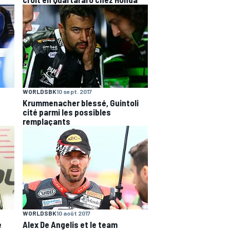
WORLDSBK
10 sept. 2017
Krummenacher blessé, Guintoli
cité parmi les possibles
remplaçants
WORLDSBK
10 août 2017
é
Alex De Angelis et le team