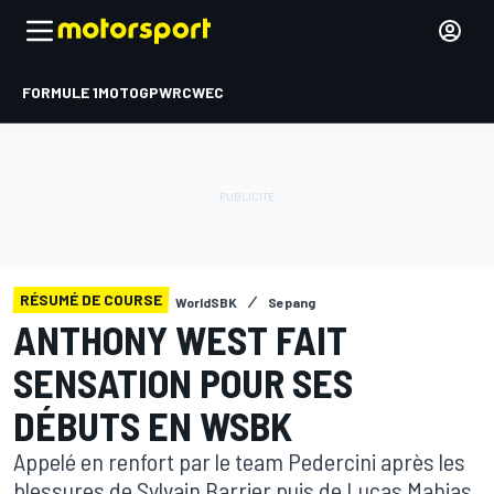
FORMULE 1
MOTOGP
WRC
WEC
RÉSUMÉ DE COURSE
WorldSBK
Sepang
ANTHONY WEST FAIT
SENSATION POUR SES
DÉBUTS EN WSBK
Appelé en renfort par le team Pedercini après les
blessures de Sylvain Barrier puis de Lucas Mahias,