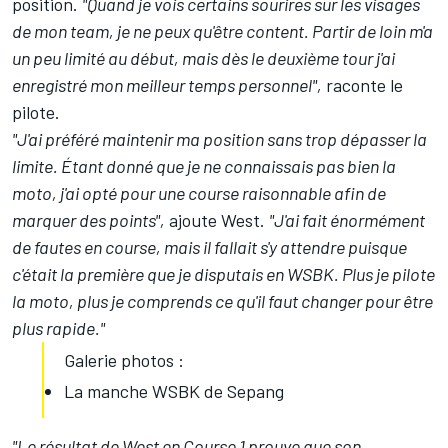
position.
"Quand je vois certains sourires sur les visages
de mon team, je ne peux qu'être content. Partir de loin m'a
un peu limité au début, mais dès le deuxième tour j'ai
enregistré mon meilleur temps personnel",
raconte le
pilote.
"J'ai préféré maintenir ma position sans trop dépasser la
limite. Étant donné que je ne connaissais pas bien la
moto, j'ai opté pour une course raisonnable afin de
marquer des points",
ajoute West.
"J'ai fait énormément
de fautes en course, mais il fallait s'y attendre puisque
c'était la première que je disputais en WSBK. Plus je pilote
la moto, plus je comprends ce qu'il faut changer pour être
plus rapide."
Galerie photos :
La manche WSBK de Sepang
"Le résultat de West en Course 1 prouve que son