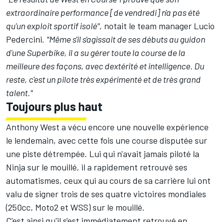
extraordinaire performance [de vendredi] n'a pas été
qu'un exploit sportif isolé",
notait le team manager Lucio
Pedercini.
"Même s'il s'agissait de ses débuts au guidon
d'une Superbike, il a su gérer toute la course de la
meilleure des façons, avec dextérité et intelligence. Du
reste, c'est un pilote très expérimenté et de très grand
talent."
Toujours plus haut
Anthony West a vécu encore une nouvelle expérience
le lendemain, avec cette fois
une course disputée sur
une piste détrempée
. Lui qui n'avait jamais piloté la
Ninja sur le mouillé, il a rapidement retrouvé ses
automatismes, ceux qui au cours de sa carrière lui ont
valu de signer trois de ses quatre victoires mondiales
(250cc, Moto2 et WSS) sur le mouillé.
C'est ainsi qu'il s'est immédiatement retrouvé en