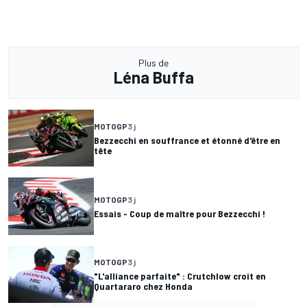
Plus de
Léna Buffa
MOTOGP
3 j
Bezzecchi en souffrance et étonné d'être en
tête
MOTOGP
3 j
Essais - Coup de maître pour Bezzecchi !
MOTOGP
3 j
"L'alliance parfaite" : Crutchlow croit en
Quartararo chez Honda