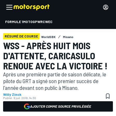
FORMULE 1
MOTOGP
WRC
WEC
RÉSUMÉ DE COURSE
WorldSBK
Misano
WSS - APRÈS HUIT MOIS
D'ATTENTE, CARICASULO
RENOUE AVEC LA VICTOIRE !
Après une première partie de saison délicate, le
pilote du GRT a signé son premier succès de
l'année devant son public à Misano.
Willy Zinck
Publié:
9 juil. 2018, 14:30
AJOUTER COMME SOURCE PRIVILÉGIÉE