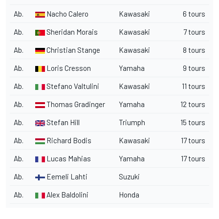
Ab.
Nacho Calero
Kawasaki
6 tours
Ab.
Sheridan Morais
Kawasaki
7 tours
Ab.
Christian Stange
Kawasaki
8 tours
Ab.
Loris Cresson
Yamaha
9 tours
Ab.
Stefano Valtulini
Kawasaki
11 tours
Ab.
Thomas Gradinger
Yamaha
12 tours
Ab.
Stefan Hill
Triumph
15 tours
Ab.
Richard Bodis
Kawasaki
17 tours
Ab.
Lucas Mahias
Yamaha
17 tours
Ab.
Eemeli Lahti
Suzuki
Ab.
Alex Baldolini
Honda