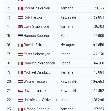
12
Corentin Perolari
Yamaha
31.877
13
Rob Hartog
Kawasaki
32.853
14
Luke Stapleford
Yamaha
35.103
15
Hannes Soomer
Honda
36.900
16
Davide Stirpe
MV Agusta
44.856
17
Peter Sebestyen
Honda
44.870
18
Roberto Mercandelli
Honda
44.901
19
Michael Canducci
Yamaha
45.083
20
Wayne Tessels
Kawasaki
1'04.453
21
Javier Iturrioz
Kawasaki
1'13.352
22
Jaimie van Sikkelerus
Honda
1'18.246
23
Alfonso Coppola
Yamaha
1'27.667