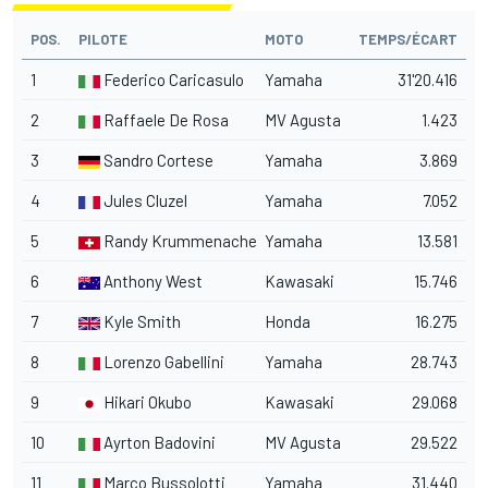
POS.
PILOTE
MOTO
TEMPS/ÉCART
1
Federico Caricasulo
Yamaha
31'20.416
2
Raffaele De Rosa
MV Agusta
1.423
3
Sandro Cortese
Yamaha
3.869
4
Jules Cluzel
Yamaha
7.052
5
Randy Krummenacher
Yamaha
13.581
6
Anthony West
Kawasaki
15.746
7
Kyle Smith
Honda
16.275
8
Lorenzo Gabellini
Yamaha
28.743
9
Hikari Okubo
Kawasaki
29.068
10
Ayrton Badovini
MV Agusta
29.522
11
Marco Bussolotti
Yamaha
31.440