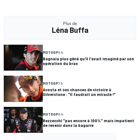
Plus de
Léna Buffa
MOTOGP
5 h
Bagnaia plus gêné qu'il l'avait imaginé par son
opération du bras
MOTOGP
7 h
Acosta et ses chances de victoire à
Silverstone : "Il faudrait un miracle !"
MOTOGP
9 h
Bezzecchi "pas encore à 100%" mais impatient
de revenir dans la bagarre