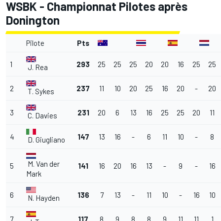
WSBK - Championnat Pilotes après
Donington
Pilote
Pts
1
293
25
25
25
20
20
16
25
25
J. Rea
2
237
11
10
20
25
16
20
-
20
T. Sykes
3
231
20
6
13
16
25
25
20
11
C. Davies
4
147
13
16
-
6
11
10
-
8
D. Giugliano
M. Van der
5
141
16
20
16
13
-
9
-
16
Mark
6
136
7
13
-
11
10
-
16
10
N. Hayden
7
117
8
9
8
8
9
11
11
1