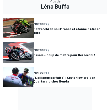
Plus de
Léna Buffa
MOTOGP
2 j
Bezzecchi en souffrance et étonné d'être en
tête
MOTOGP
2 j
Essais - Coup de maître pour Bezzecchi !
MOTOGP
3 j
"L'alliance parfaite" : Crutchlow croit en
Quartararo chez Honda