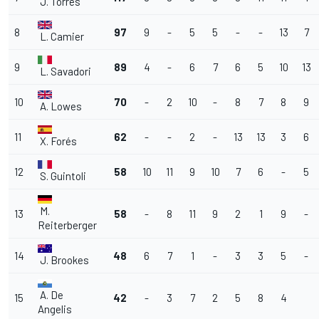
J. Torres
8
97
9
-
5
5
-
-
13
7
L. Camier
9
89
4
-
6
7
6
5
10
13
L. Savadori
10
70
-
2
10
-
8
7
8
9
A. Lowes
11
62
-
-
2
-
13
13
3
6
X.
Forés
12
58
10
11
9
10
7
6
-
5
S. Guintoli
M.
13
58
-
8
11
9
2
1
9
-
Reiterberger
14
48
6
7
1
-
3
3
5
-
J. Brookes
A. De
15
42
-
3
7
2
5
8
4
Angelis