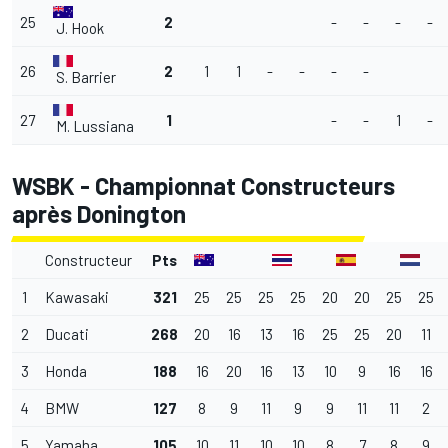
25
2
-
-
-
-
J. Hook
26
2
1
1
-
-
-
-
S. Barrier
27
1
-
-
1
-
M. Lussiana
WSBK - Championnat Constructeurs
après Donington
Constructeur
Pts
1
Kawasaki
321
25
25
25
25
20
20
25
25
2
Ducati
268
20
16
13
16
25
25
20
11
3
Honda
188
16
20
16
13
10
9
16
16
4
BMW
127
8
9
11
9
9
11
11
2
5
Yamaha
105
10
11
10
10
8
7
8
9