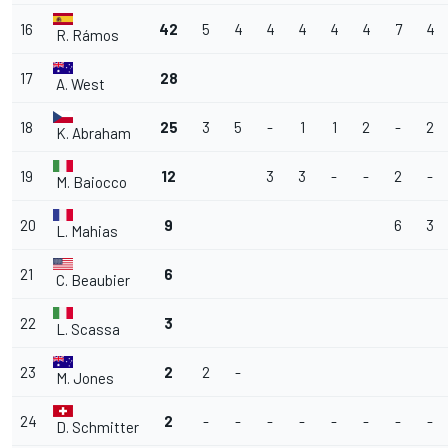
16
42
5
4
4
4
4
4
7
4
R. Rámos
17
28
A. West
18
25
3
5
-
1
1
2
-
2
K. Abraham
19
12
3
3
-
-
2
-
M. Baiocco
20
9
6
3
L. Mahias
21
6
C. Beaubier
22
3
L. Scassa
23
2
2
-
M. Jones
24
2
-
-
-
-
-
-
-
-
D. Schmitter