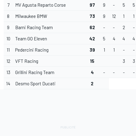
7
MV Agusta Reparto Corse
97
9
-
5
5
8
Milwaukee BMW
73
9
12
1
1
9
Barni Racing Team
62
-
-
2
-
10
Team GO Eleven
42
5
4
4
4
11
Pedercini Racing
39
1
1
-
-
12
VFT Racing
15
3
3
13
Grillini Racing Team
4
-
-
-
-
14
Desmo Sport Ducati
2