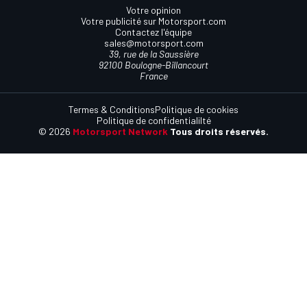
Votre opinion
Votre publicité sur Motorsport.com
Contactez l'équipe
sales@motorsport.com
39, rue de la Saussière
92100 Boulogne-Billancourt
France
Termes & Conditions
Politique de cookies
Politique de confidentialilté
© 2026
Motorsport Network
Tous droits réservés.