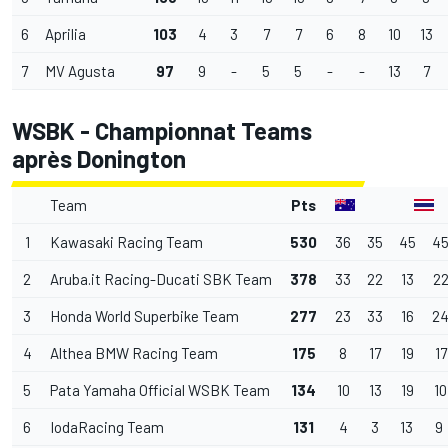
6
Aprilia
103
4
3
7
7
6
8
10
13
7
MV Agusta
97
9
-
5
5
-
-
13
7
WSBK - Championnat Teams
après Donington
Team
Pts
1
Kawasaki Racing Team
530
36
35
45
4
2
Aruba.it Racing-Ducati SBK Team
378
33
22
13
2
3
Honda World Superbike Team
277
23
33
16
2
4
Althea BMW Racing Team
175
8
17
19
17
5
Pata Yamaha Official WSBK Team
134
10
13
19
10
6
IodaRacing Team
131
4
3
13
9