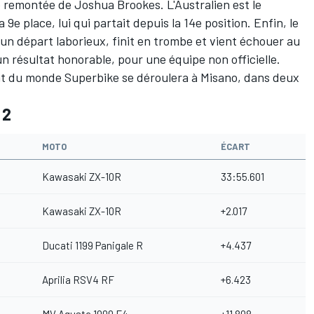
le remontée de
Joshua Brookes
. L'Australien est le
e place, lui qui partait depuis la 14e position. Enfin, le
 un départ laborieux, finit en trombe et vient échouer au
n résultat honorable, pour une équipe non officielle.
 du monde Superbike se déroulera à Misano, dans deux
 2
MOTO
ÉCART
Kawasaki ZX-10R
33:55.601
Kawasaki ZX-10R
+2.017
Ducati 1199 Panigale R
+4.437
Aprilia RSV4 RF
+6.423