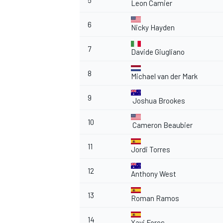
5
Leon Camier
6
Nicky Hayden
7
Davide Giugliano
8
Michael van der Mark
9
Joshua Brookes
10
Cameron Beaubier
11
Jordi Torres
12
Anthony West
13
Roman Ramos
14
Xavi Fores