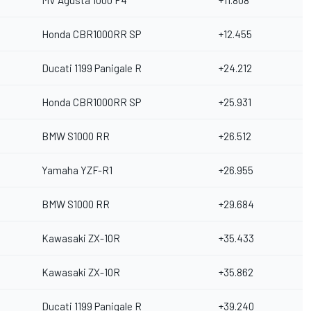
MV Agusta 1000 F4
+11.808
Honda CBR1000RR SP
+12.455
Ducati 1199 Panigale R
+24.212
Honda CBR1000RR SP
+25.931
BMW S1000 RR
+26.512
Yamaha YZF-R1
+26.955
BMW S1000 RR
+29.684
Kawasaki ZX-10R
+35.433
Kawasaki ZX-10R
+35.862
Ducati 1199 Panigale R
+39.240