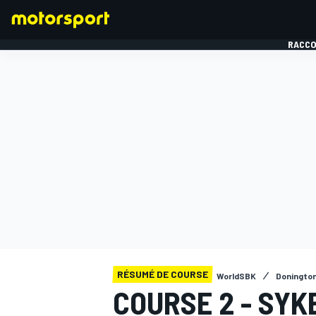
RACCO
FORMULE 1
RÉSUMÉ DE COURSE
WorldSBK
Doningto
COURSE 2 - SYK