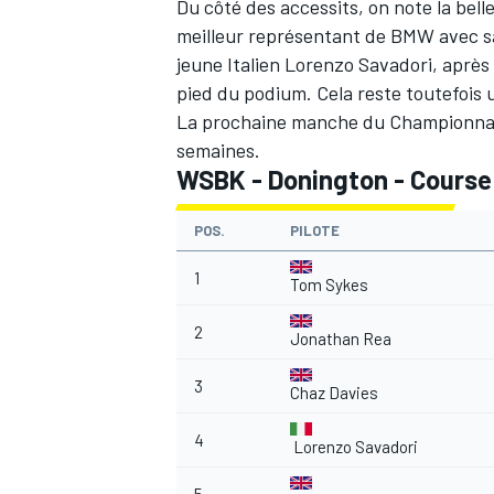
Du côté des accessits, on note la bel
meilleur représentant de BMW avec sa 9
jeune Italien
Lorenzo Savadori
, après
pied du podium. Cela reste toutefois u
La prochaine manche du Championnat
AUTRES CHAMPIONNATS
semaines.
WSBK - Donington - Course
POS.
PILOTE
1
Tom Sykes
2
Jonathan Rea
3
Chaz Davies
4
Lorenzo Savadori