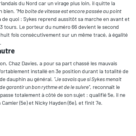
landais du Nord car un virage plus loin, il quitte la
n bien.
''Ma boîte de vitesse est encore passée au point
y a de quoi : Sykes reprend aussitôt sa marche en avant et
23 tours. Le porteur du numéro 66 devient le second
e huit fois consécutivement sur un même tracé, à égalité
.
autre
on, Chaz Davies, a pour sa part chassé les mauvais
rtablement installé en 3e position durant la totalité de
 de dauphin au général.
''Je savais que si Sykes menait
i de garantir un bon rythme et de le suivre''
, reconnaît le
passe totalement à côté de son sujet : qualifié 5e, il ne
 Camier
(5e) et
Nicky Hayden
(6e), et finit 7e.