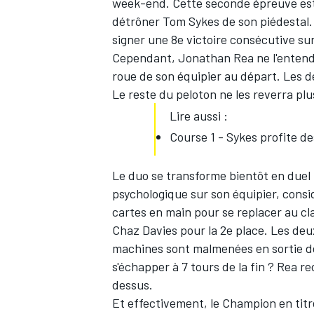
week-end. Cette seconde épreuve est 
détrôner
Tom Sykes
de son piédestal.
signer une 8e victoire consécutive sur
Cependant,
Jonathan Rea
ne l'entend
roue de son équipier au départ. Les de
Le reste du peloton ne les reverra plu
Lire aussi :
Course 1 - Sykes profite d
Le duo se transforme bientôt en duel
psychologique sur son équipier, considé
cartes en main pour se replacer au c
Chaz Davies
pour la 2e place. Les deu
machines sont malmenées en sortie de 
s'échapper à 7 tours de la fin ? Rea re
dessus.
Et effectivement, le Champion en titre 