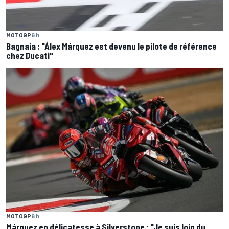
MOTOGP
6 h
Bagnaia : "Álex Márquez est devenu le pilote de référence
chez Ducati"
MOTOGP
6 h
Márquez en délicatesse à Silverstone : "Je suis loin du