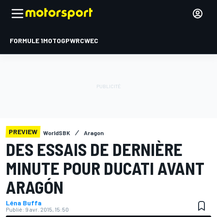
FORMULE 1
MOTOGP
WRC
WEC
PREVIEW
WorldSBK
Aragon
DES ESSAIS DE DERNIÈRE
MINUTE POUR DUCATI AVANT
ARAGÓN
Léna Buffa
Publié:
9 avr. 2015, 15:50