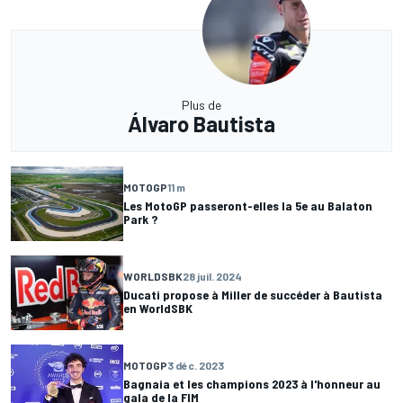
Plus de
Álvaro Bautista
MOTOGP
11 m
Les MotoGP passeront-elles la 5e au Balaton
Park ?
WORLDSBK
28 juil. 2024
Ducati propose à Miller de succéder à Bautista
en WorldSBK
MOTOGP
3 déc. 2023
Bagnaia et les champions 2023 à l'honneur au
gala de la FIM