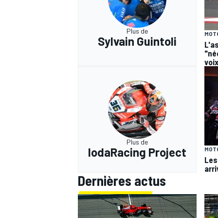
Plus de
MOT
Sylvain Guintoli
L'a
"né
voix
Plus de
IodaRacing Project
MOT
Les
arr
Dernières actus