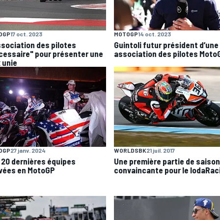
OGP
17 oct. 2023
MOTOGP
14 oct. 2023
ssociation des pilotes
Guintoli futur président d’une
cessaire" pour présenter une
association des pilotes Moto
 unie
OGP
27 janv. 2024
WORLDSBK
21 juil. 2017
 20 dernières équipes
Une première partie de saison
ivées en MotoGP
convaincante pour le IodaRac