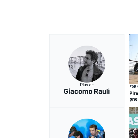
Plus de
FORM
Giacomo Rauli
Pire
pne