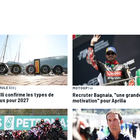
ULE 1
20 j
MOTOGP
1 m
lli confirme les types de
Recruter Bagnaia, "une grand
us pour 2027
motivation" pour Aprilia