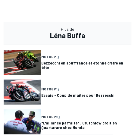
Plus de
Léna Buffa
MOTOGP
1 j
Bezzecchi en souffrance et étonné d'être en
tête
MOTOGP
1 j
Essais - Coup de maître pour Bezzecchi !
MOTOGP
2 j
"L'alliance parfaite" : Crutchlow croit en
Quartararo chez Honda