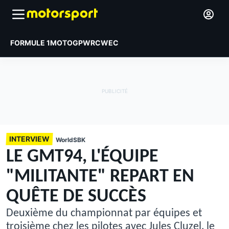
FORMULE 1
MOTOGP
WRC
WEC
INTERVIEW
WorldSBK
LE GMT94, L'ÉQUIPE
"MILITANTE" REPART EN
QUÊTE DE SUCCÈS
Deuxième du championnat par équipes et
troisième chez les pilotes avec Jules Cluzel, le