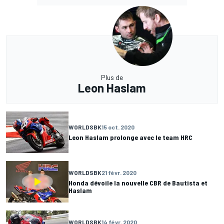
Plus de
Leon Haslam
WORLDSBK
15 oct. 2020
Leon Haslam prolonge avec le team HRC
WORLDSBK
21 févr. 2020
Honda dévoile la nouvelle CBR de Bautista et
Haslam
WORLDSBK
14 févr. 2020