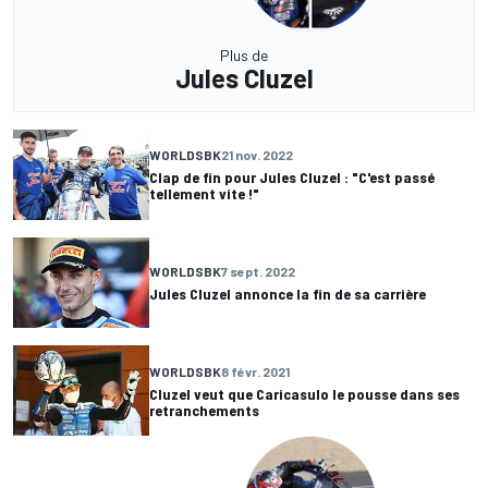
Plus de
Jules Cluzel
WORLDSBK
21 nov. 2022
Clap de fin pour Jules Cluzel : "C'est passé
tellement vite !"
WORLDSBK
7 sept. 2022
Jules Cluzel annonce la fin de sa carrière
WORLDSBK
8 févr. 2021
Cluzel veut que Caricasulo le pousse dans ses
retranchements