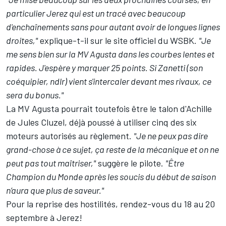
particulier Jerez qui est un tracé avec beaucoup
d'enchaînements sans pour autant avoir de longues lignes
droites,"
explique-t-il sur le site officiel du WSBK.
"Je
me sens bien sur la MV Agusta dans les courbes lentes et
rapides. J'espère y marquer 25 points. Si Zanetti (son
coéquipier, ndlr) vient s'intercaler devant mes rivaux, ce
sera du bonus."
La MV Agusta pourrait toutefois être le talon d'Achille
de Jules Cluzel, déjà poussé à utiliser cinq des six
moteurs autorisés au règlement.
"Je ne peux pas dire
grand-chose à ce sujet, ça reste de la mécanique et on ne
peut pas tout maîtriser,"
suggère le pilote.
"Être
Champion du Monde après les soucis du début de saison
n’aura que plus de saveur."
Pour la reprise des hostilités, rendez-vous du 18 au 20
septembre à Jerez!