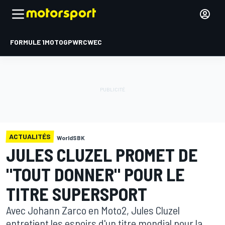
FORMULE 1
MOTOGP
WRC
WEC
ACTUALITÉS
WorldSBK
JULES CLUZEL PROMET DE
"TOUT DONNER" POUR LE
TITRE SUPERSPORT
Avec Johann Zarco en Moto2, Jules Cluzel
entretient les espoirs d'un titre mondial pour la