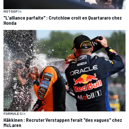
MOTOGP
1 h
"L'alliance parfaite" : Crutchlow croit en Quartararo chez
Honda
FORMULE 1
2 h
Häkkinen : Recruter Verstappen ferait "des vagues" chez
McLaren