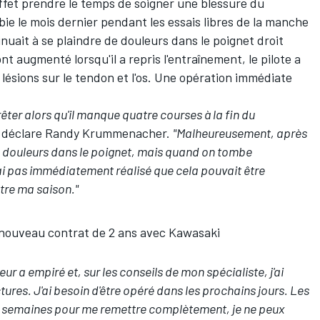
ffet prendre le temps de soigner une blessure du
e le mois dernier pendant les essais libres de la manche
nuait à se plaindre de douleurs dans le poignet droit
nt augmenté lorsqu'il a repris l'entraînement, le pilote a
lésions sur le tendon et l'os. Une opération immédiate
êter alors qu'il manque quatre courses à la fin du
déclare Randy Krummenacher.
"Malheureusement, après
de douleurs dans le poignet, mais quand on tombe
'ai pas immédiatement réalisé que cela pouvait être
re ma saison."
nouveau contrat de 2 ans avec Kawasaki
eur a empiré et, sur les conseils de mon spécialiste, j'ai
ures. J'ai besoin d'être opéré dans les prochains jours. Les
12 semaines pour me remettre complètement, je ne peux