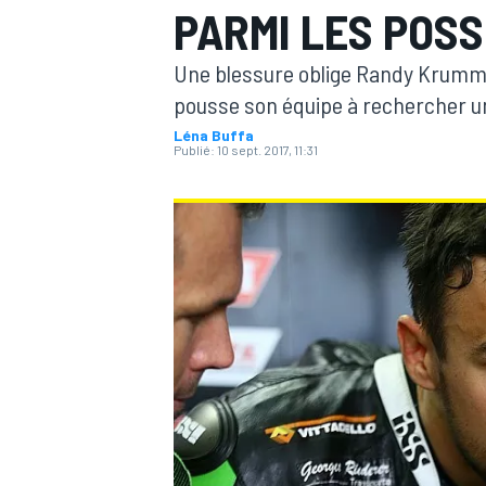
PARMI LES POS
Une blessure oblige Randy Krumme
pousse son équipe à rechercher un
Léna Buffa
Publié:
10 sept. 2017, 11:31
MOTOGP