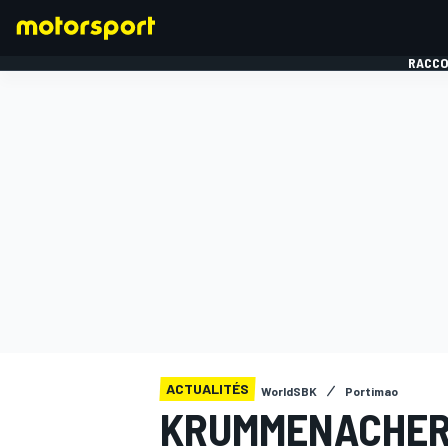
RACCO
FORMULE 1
ACTUALITÉS
WorldSBK
Portimao
KRUMMENACHER 