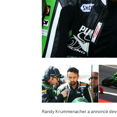
WRC
WEC
Randy Krummenacher a annoncé devoi