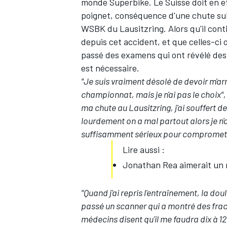
monde Superbike. Le Suisse doit en e
poignet, conséquence d'une chute subi
WSBK du Lausitzring. Alors qu'il conti
depuis cet accident, et que celles-ci o
passé des examens qui ont révélé des 
est nécessaire.
"Je suis vraiment désolé de devoir m'arr
championnat, mais je n'ai pas le choix",
ma chute au Lausitzring, j'ai souffert 
lourdement on a mal partout alors je n
suffisamment sérieux pour compromett
Lire aussi :
Jonathan Rea aimerait un 
"Quand j'ai repris l'entraînement, la doul
passé un scanner qui a montré des fract
médecins disent qu'il me faudra dix à 