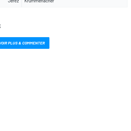
Jerez
Krummenacher
S
VOIR PLUS & COMMENTER