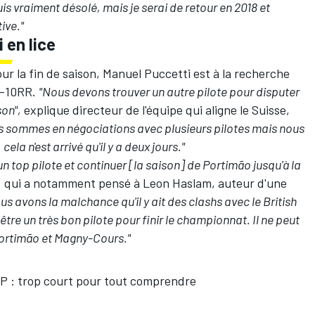
is vraiment désolé, mais je serai de retour en 2018 et
ive."
 en lice
pour la fin de saison, Manuel Puccetti est à la recherche
X-10RR.
"Nous devons trouver un autre pilote pour disputer
son",
explique directeur de l'équipe qui aligne le Suisse,
 sommes en négociations avec plusieurs pilotes mais nous
ela n'est arrivé qu'il y a deux jours."
n top pilote et continuer [la saison] de Portimão jusqu'à la
, qui a notamment pensé à Leon Haslam, auteur d'une
us avons la malchance qu'il y ait des clashs avec le British
tre un très bon pilote pour finir le championnat. Il ne peut
ortimão et Magny-Cours."
GP : trop court pour tout comprendre