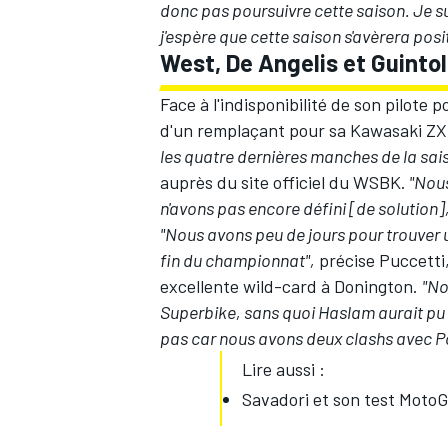
donc pas poursuivre cette saison. Je su
j'espère que cette saison s'avèrera posit
West, De Angelis et Guintoli
Face à l'indisponibilité de son pilote 
d'un remplaçant pour sa Kawasaki Z
les quatre dernières manches de la sai
auprès du site officiel du WSBK.
"Nous
n'avons pas encore défini [de solution], c
"Nous avons peu de jours pour trouver u
fin du championnat",
précise Puccetti
excellente wild-card à Donington.
"No
Superbike, sans quoi Haslam aurait pu ê
pas car nous avons deux clashs avec P
Lire aussi :
Savadori et son test Moto