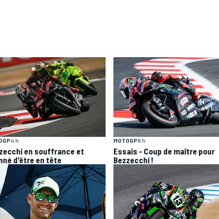
OGP
4 h
MOTOGP
6 h
zecchi en souffrance et
Essais - Coup de maître pour
nné d'être en tête
Bezzecchi !