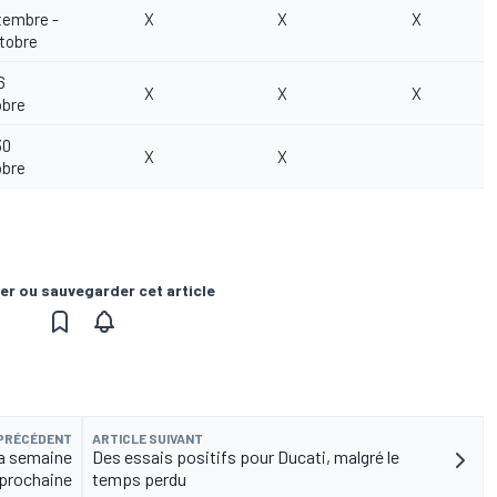
tembre -
X
X
X
tobre
6
X
X
X
obre
30
X
X
obre
er ou sauvegarder cet article
 PRÉCÉDENT
ARTICLE SUIVANT
la semaine
Des essais positifs pour Ducati, malgré le
prochaine
temps perdu