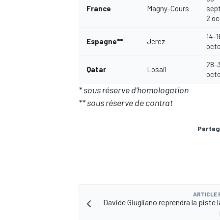
France
Magny-Cours
sep
2 oc
14-1
Espagne**
Jerez
oct
AUTRES CHAMPIONNATS
28-
Qatar
Losail
oct
* sous réserve d'homologation
** sous réserve de contrat
Partag
ARTICLE
Davide Giugliano reprendra la piste 