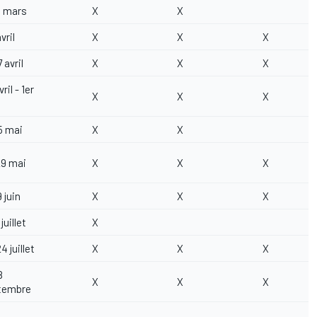
3 mars
X
X
vril
X
X
X
 avril
X
X
X
ril - 1er
X
X
X
5 mai
X
X
29 mai
X
X
X
9 juin
X
X
X
juillet
X
4 juillet
X
X
X
8
X
X
X
tembre