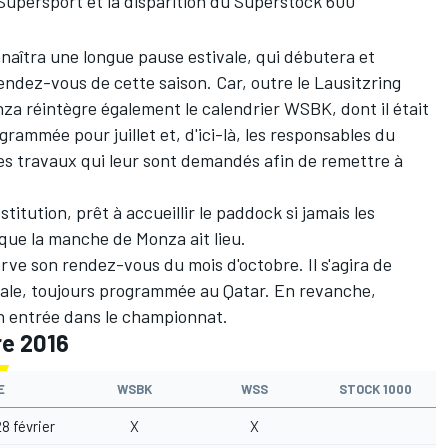
 Supersport et la disparition du Superstock 600
naîtra une longue pause estivale, qui débutera et
endez-vous de cette saison. Car, outre
le Lausitzring
nza réintègre également le calendrier WSBK, dont il était
ogrammée pour juillet et, d'ici-là, les responsables du
 les travaux qui leur sont demandés afin de remettre à
stitution, prêt à accueillir le paddock si jamais les
 que la manche de Monza ait lieu.
ve son rendez-vous du mois d'octobre. Il s'agira de
inale, toujours programmée au Qatar. En revanche,
on entrée dans le championnat.
re 2016
E
WSBK
WSS
STOCK 1000
8 février
X
X