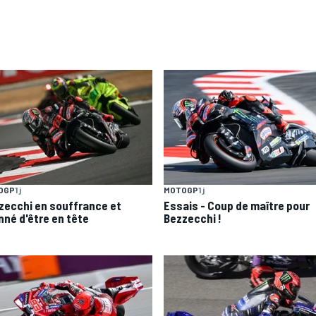
OGP
1 j
MOTOGP
1 j
zecchi en souffrance et
Essais - Coup de maître pour
nné d'être en tête
Bezzecchi !