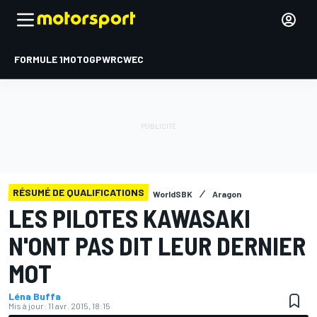
FORMULE 1
MOTOGP
WRC
WEC
RÉSUMÉ DE QUALIFICATIONS
WorldSBK
Aragon
LES PILOTES KAWASAKI
N'ONT PAS DIT LEUR DERNIER
MOT
Léna Buffa
Mis à jour:
11 avr. 2015, 18:15