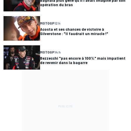
Bagnaia plus gêné qu'il l'avait imaginé par son
opération du bras
MOTOGP
12 h
Acosta et ses chances de victoire à
Silverstone : "Il faudrait un miracle !"
MOTOGP
14 h
Bezzecchi "pas encore à 100%" mais impatient
de revenir dans la bagarre