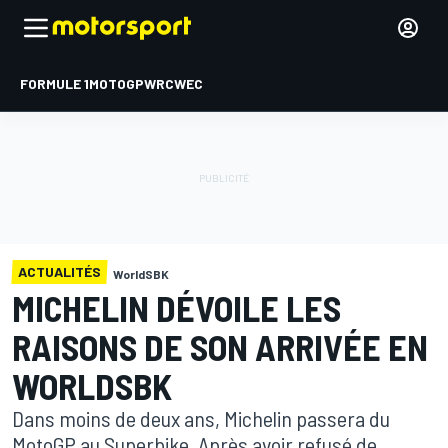
FORMULE 1
MOTOGP
WRC
WEC
ACTUALITÉS
WorldSBK
MICHELIN DÉVOILE LES
RAISONS DE SON ARRIVÉE EN
WORLDSBK
Dans moins de deux ans, Michelin passera du
MotoGP au Superbike. Après avoir refusé de