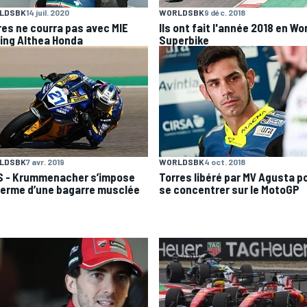
LDSBK
14 juil. 2020
WORLDSBK
9 déc. 2018
res ne courra pas avec MIE
Ils ont fait l'année 2018 en Wo
ing Althea Honda
Superbike
LDSBK
7 avr. 2019
WORLDSBK
4 oct. 2018
 - Krummenacher s’impose
Torres libéré par MV Agusta p
terme d’une bagarre musclée
se concentrer sur le MotoGP