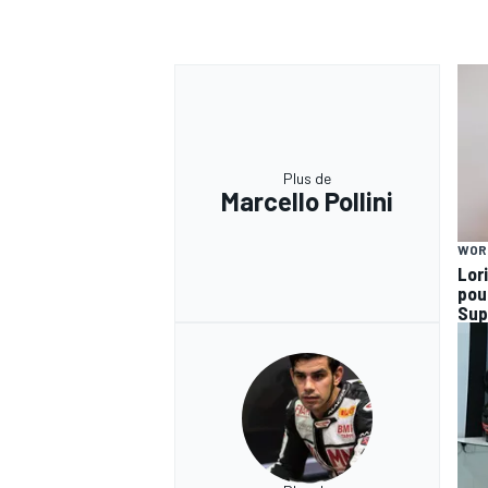
Plus de
Marcello Pollini
WOR
Lor
pou
Sup