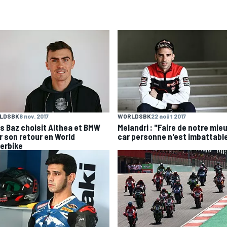
LDSBK
6 nov. 2017
WORLDSBK
22 août 2017
is Baz choisit Althea et BMW
Melandri : "Faire de notre mieu
r son retour en World
car personne n'est imbattabl
erbike