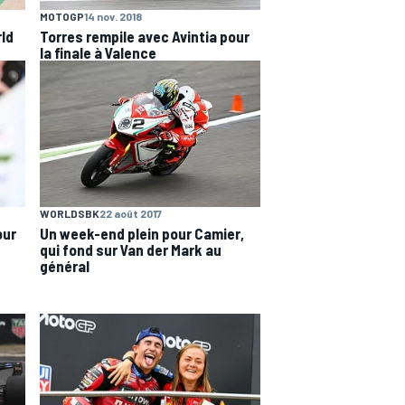
MOTOGP
14 nov. 2018
rld
Torres rempile avec Avintia pour
la finale à Valence
WORLDSBK
22 août 2017
our
Un week-end plein pour Camier,
qui fond sur Van der Mark au
général