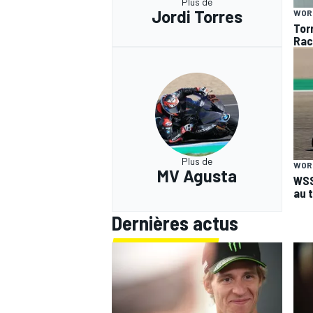
Plus de
Jordi Torres
WOR
Tor
Rac
Plus de
WOR
MV Agusta
WSS
au 
Dernières actus