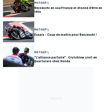
MOTOGP
1 j
Bezzecchi en souffrance et étonné d'être en
tête
MOTOGP
1 j
Essais - Coup de maître pour Bezzecchi !
MOTOGP
1 j
"L'alliance parfaite" : Crutchlow croit en
Quartararo chez Honda