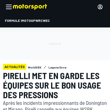
FORMULE 1
MOTOGP
WRC
WEC
ACTUALITÉS
WorldSBK
Laguna Seca
PIRELLI MET EN GARDE LES
ÉQUIPES SUR LE BON USAGE
DES PRESSIONS
Après les incidents impressionnants de Donington
et Misano, Pirelli rappelle aux équipes WSBK