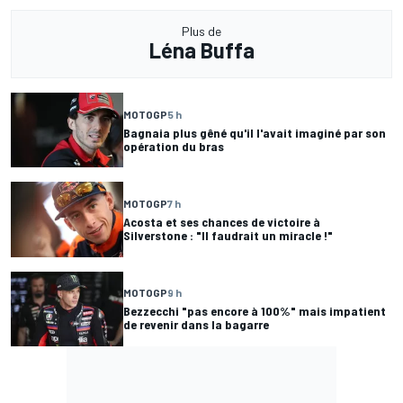
Plus de
Léna Buffa
MOTOGP
5 h
Bagnaia plus gêné qu'il l'avait imaginé par son
opération du bras
MOTOGP
7 h
Acosta et ses chances de victoire à
Silverstone : "Il faudrait un miracle !"
MOTOGP
9 h
Bezzecchi "pas encore à 100%" mais impatient
de revenir dans la bagarre