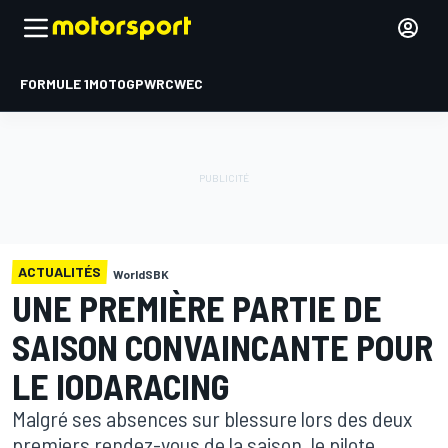
FORMULE 1
MOTOGP
WRC
WEC
ACTUALITÉS
WorldSBK
UNE PREMIÈRE PARTIE DE
SAISON CONVAINCANTE POUR
LE IODARACING
Malgré ses absences sur blessure lors des deux
premiers rendez-vous de la saison, le pilote