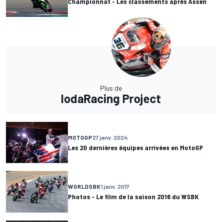
Championnat - Les classements après Assen
Plus de
IodaRacing Project
MOTOGP
27 janv. 2024
Les 20 dernières équipes arrivées en MotoGP
WORLDSBK
1 janv. 2017
Photos - Le film de la saison 2016 du WSBK