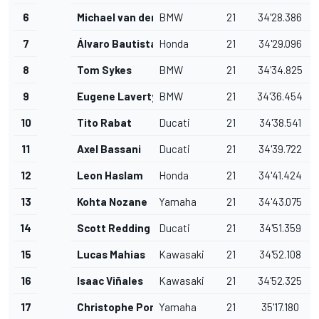
6
Michael van der Mark
BMW
21
34'28.386
7
Álvaro Bautista
Honda
21
34'29.096
8
Tom Sykes
BMW
21
34'34.825
9
Eugene Laverty
BMW
21
34'36.454
10
Tito Rabat
Ducati
21
34'38.541
11
Axel Bassani
Ducati
21
34'39.722
12
Leon Haslam
Honda
21
34'41.424
13
Kohta Nozane
Yamaha
21
34'43.075
14
Scott Redding
Ducati
21
34'51.359
15
Lucas Mahias
Kawasaki
21
34'52.108
16
Isaac Viñales
Kawasaki
21
34'52.325
17
Christophe Ponsson
Yamaha
21
35'17.180
1