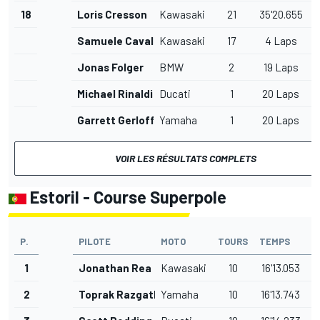
18
Loris Cresson
Kawasaki
21
35'20.655
1
Samuele Cavalieri
Kawasaki
17
4 Laps
Jonas Folger
BMW
2
19 Laps
Michael Rinaldi
Ducati
1
20 Laps
Garrett Gerloff
Yamaha
1
20 Laps
VOIR LES RÉSULTATS COMPLETS
Estoril - Course Superpole
P.
PILOTE
MOTO
TOURS
TEMPS
É
1
Jonathan Rea
Kawasaki
10
16'13.053
2
Toprak Razgatlioglu
Yamaha
10
16'13.743