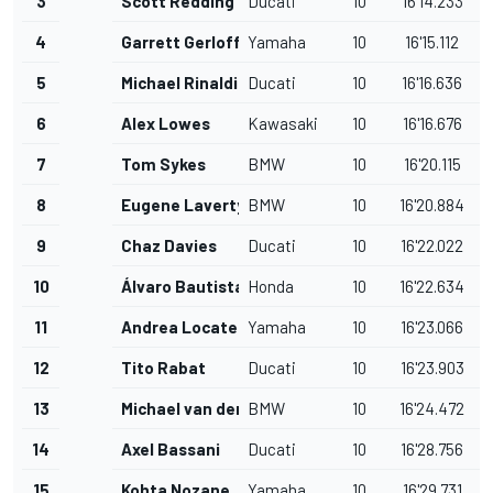
3
Scott Redding
Ducati
10
16'14.233
4
Garrett Gerloff
Yamaha
10
16'15.112
5
Michael Rinaldi
Ducati
10
16'16.636
6
Alex Lowes
Kawasaki
10
16'16.676
7
Tom Sykes
BMW
10
16'20.115
8
Eugene Laverty
BMW
10
16'20.884
9
Chaz Davies
Ducati
10
16'22.022
10
Álvaro Bautista
Honda
10
16'22.634
11
Andrea Locatelli
Yamaha
10
16'23.066
12
Tito Rabat
Ducati
10
16'23.903
13
Michael van der Mark
BMW
10
16'24.472
14
Axel Bassani
Ducati
10
16'28.756
15
Kohta Nozane
Yamaha
10
16'29.731