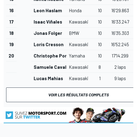
16
Leon Haslam
Honda
10
16'29.863
17
Isaac Viñales
Kawasaki
10
16'33.247
18
Jonas Folger
BMW
10
16'35.303
2
19
Loris Cresson
Kawasaki
10
16'52.245
20
Christophe Ponsson
Yamaha
10
17'14.299
1
Samuele Cavalieri
Kawasaki
8
2 laps
Lucas Mahias
Kawasaki
1
9 laps
VOIR LES RÉSULTATS COMPLETS