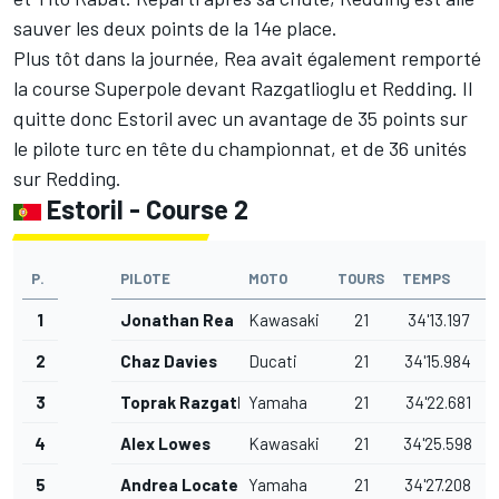
sauver les deux points de la 14e place.
Plus tôt dans la journée, Rea avait également remporté
la course Superpole devant Razgatlioglu et Redding. Il
quitte donc Estoril avec un avantage de 35 points sur
le pilote turc
en tête du championnat
, et de 36 unités
sur Redding.
Estoril - Course 2
P.
PILOTE
MOTO
TOURS
TEMPS
1
Jonathan Rea
Kawasaki
21
34'13.197
2
Chaz Davies
Ducati
21
34'15.984
3
Toprak Razgatlioglu
Yamaha
21
34'22.681
4
Alex Lowes
Kawasaki
21
34'25.598
5
Andrea Locatelli
Yamaha
21
34'27.208