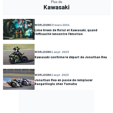
Plus de
Kawasaki
WORLDSBK
21 mars 2024
Lime Green de Motul et Kawasaki, quand
l'efficacité rencontre l'émotion
WORLDSBK
4 sept. 2023
Kawasaki confirme le départ de Jonathan Rea
WORLDSBK
2 sept. 2023
Jonathan Rea en passe de remplacer
Razgatlioglu chez Yamaha