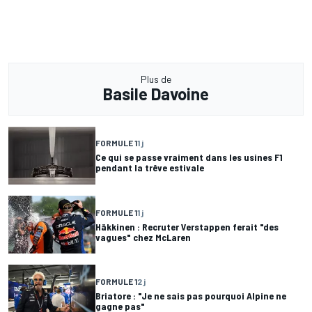
Plus de
Basile Davoine
FORMULE 1
1 j
Ce qui se passe vraiment dans les usines F1
pendant la trêve estivale
FORMULE 1
1 j
Häkkinen : Recruter Verstappen ferait "des
vagues" chez McLaren
FORMULE 1
2 j
Briatore : "Je ne sais pas pourquoi Alpine ne
gagne pas"