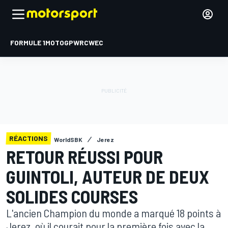
FORMULE 1
MOTOGP
WRC
WEC
RÉACTIONS
WorldSBK
Jerez
RETOUR RÉUSSI POUR
GUINTOLI, AUTEUR DE DEUX
SOLIDES COURSES
L'ancien Champion du monde a marqué 18 points à
Jerez, où il courait pour la première fois avec la