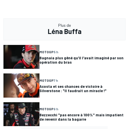
Plus de
Léna Buffa
MOTOGP
5 h
Bagnaia plus gêné qu'il l'avait imaginé par son
opération du bras
MOTOGP
7 h
Acosta et ses chances de victoire à
Silverstone : "Il faudrait un miracle !"
MOTOGP
9 h
Bezzecchi "pas encore à 100%" mais impatient
de revenir dans la bagarre