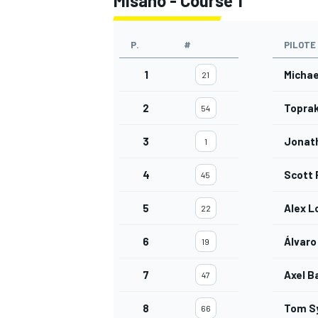
Misano - Course 1
P.
#
PILOTE
1
Michae
21
2
Toprak
54
3
Jonat
1
4
Scott 
45
5
Alex 
22
6
Álvaro
19
7
Axel B
47
8
Tom S
66