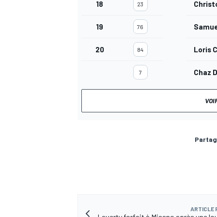
18
Chris
23
19
Samuel
76
20
Loris 
84
Chaz D
7
VOI
Partag
ARTICLE
Laverty forfait à Misano après une lo