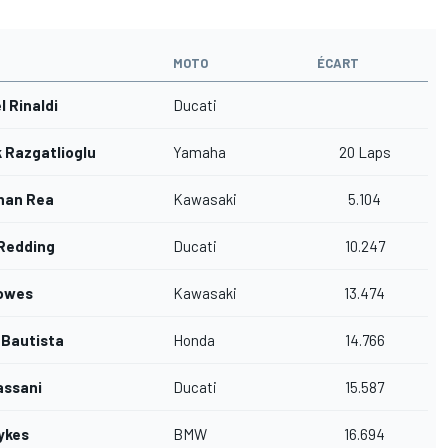
MOTO
ÉCART
l Rinaldi
Ducati
 Razgatlioglu
Yamaha
20 Laps
han Rea
Kawasaki
5.104
Redding
Ducati
10.247
Lowes
Kawasaki
13.474
 Bautista
Honda
14.766
assani
Ducati
15.587
ykes
BMW
16.694