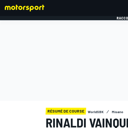
RACCO
FORMULE 1
RÉSUMÉ DE COURSE
WorldSBK
Misano
RINALDI VAINQ