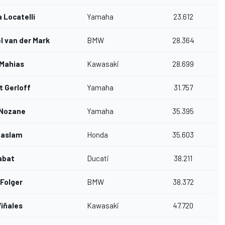
 Locatelli
Yamaha
23.612
l van der Mark
BMW
28.364
Mahias
Kawasaki
28.699
t Gerloff
Yamaha
31.757
 Nozane
Yamaha
35.395
Haslam
Honda
35.603
abat
Ducati
38.211
Folger
BMW
38.372
Viñales
Kawasaki
47.720