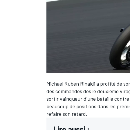
WRC
Michael Ruben Rinaldi a profité de so
des commandes dès le deuxième virage 
sortir vainqueur d'une bataille contr
WEC
beaucoup de positions dans les premie
refaire son retard.
Lire aussi :