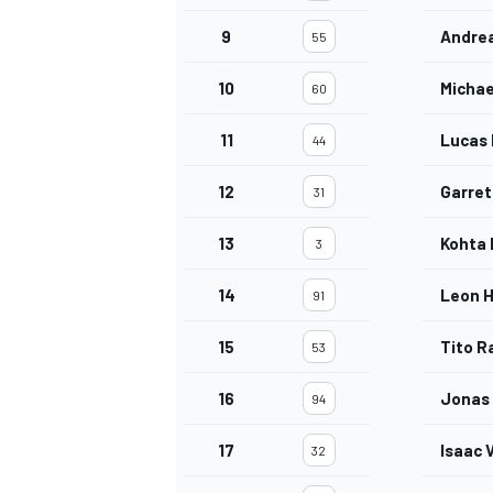
9
Andrea
55
10
Michae
60
AUTRES CHAMPIONNATS
11
Lucas 
44
12
Garret
31
13
Kohta
3
14
Leon 
91
15
Tito R
53
16
Jonas 
94
17
Isaac 
32