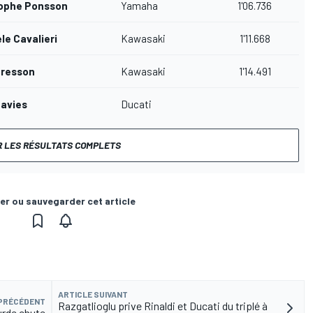
tophe Ponsson
Yamaha
1'06.736
e Cavalieri
Kawasaki
1'11.668
Cresson
Kawasaki
1'14.491
avies
Ducati
R LES RÉSULTATS COMPLETS
er ou sauvegarder cet article
ARTICLE SUIVANT
 PRÉCÉDENT
Razgatlioglu prive Rinaldi et Ducati du triplé à
urde chute