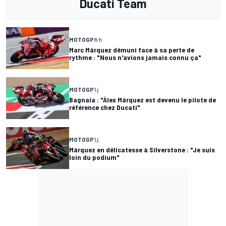
Ducati Team
MOTOGP
8 h
Marc Márquez démuni face à sa perte de
rythme : "Nous n'avions jamais connu ça"
MOTOGP
1 j
Bagnaia : "Álex Márquez est devenu le pilote de
référence chez Ducati"
MOTOGP
1 j
Márquez en délicatesse à Silverstone : "Je suis
loin du podium"