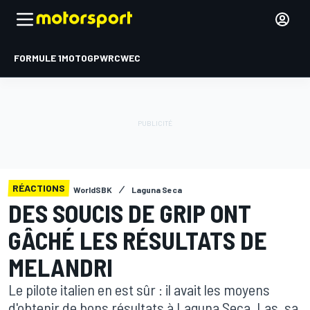
FORMULE 1
MOTOGP
WRC
WEC
RÉACTIONS
WorldSBK
Laguna Seca
DES SOUCIS DE GRIP ONT
GÂCHÉ LES RÉSULTATS DE
MELANDRI
Le pilote italien en est sûr : il avait les moyens
d'obtenir de bons résultats à Laguna Seca. Las, sa