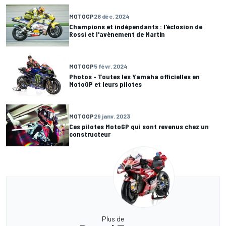
MOTOGP
26 déc. 2024
Champions et indépendants : l'éclosion de
Rossi et l'avènement de Martín
MOTOGP
5 févr. 2024
Photos - Toutes les Yamaha officielles en
MotoGP et leurs pilotes
MOTOGP
29 janv. 2023
Ces pilotes MotoGP qui sont revenus chez un
constructeur
Plus de