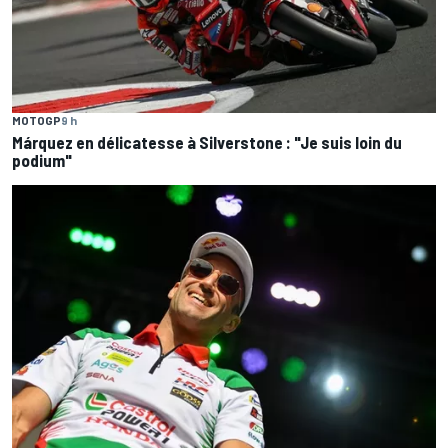
MOTOGP
9 h
Márquez en délicatesse à Silverstone : "Je suis loin du
podium"