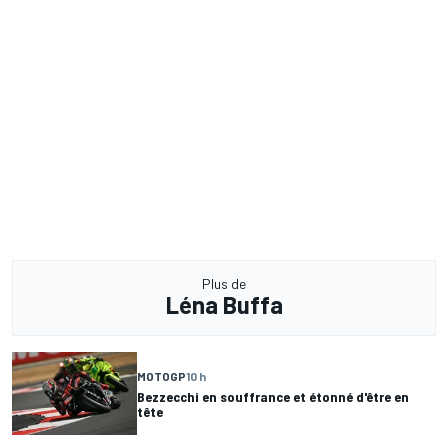
Plus de
Léna Buffa
MOTOGP
10 h
Bezzecchi en souffrance et étonné d'être en
tête