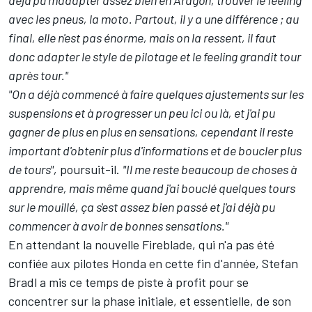
déjà pu m'adapter assez bien en Aragón, trouver le feeling
avec les pneus, la moto. Partout, il y a une différence ; au
final, elle n'est pas énorme, mais on la ressent, il faut
donc adapter le style de pilotage et le feeling grandit tour
après tour."
"On a déjà commencé à faire quelques ajustements sur les
suspensions et à progresser un peu ici ou là, et j'ai pu
gagner de plus en plus en sensations, cependant il reste
important d'obtenir plus d'informations et de boucler plus
de tours",
poursuit-il.
"Il me reste beaucoup de choses à
apprendre, mais même quand j'ai bouclé quelques tours
sur le mouillé, ça s'est assez bien passé et j'ai déjà pu
commencer à avoir de bonnes sensations."
En attendant la nouvelle Fireblade, qui n'a pas été
confiée aux pilotes Honda en cette fin d'année, Stefan
Bradl a mis ce temps de piste à profit pour se
concentrer sur la phase initiale, et essentielle, de son