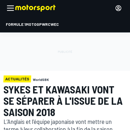
FORMULE 1
MOTOGP
WRC
WEC
ACTUALITÉS
WorldSBK
SYKES ET KAWASAKI VONT
SE SÉPARER À L'ISSUE DE LA
SAISON 2018
L’Anglais et l’équipe japonaise vont mettre un
terme à leur collaboration à la fin de la saison.