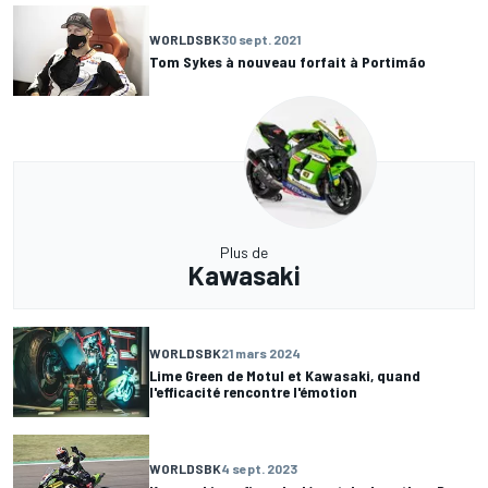
WORLDSBK
30 sept. 2021
Tom Sykes à nouveau forfait à Portimão
Plus de
Kawasaki
WORLDSBK
21 mars 2024
Lime Green de Motul et Kawasaki, quand
l'efficacité rencontre l'émotion
WORLDSBK
4 sept. 2023