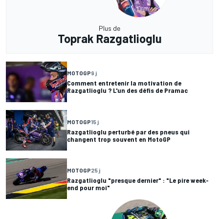
Plus de
Toprak Razgatlioglu
MOTOGP
9 j
Comment entretenir la motivation de
Razgatlioglu ? L'un des défis de Pramac
MOTOGP
15 j
Razgatlioglu perturbé par des pneus qui
changent trop souvent en MotoGP
MOTOGP
25 j
Razgatlioglu "presque dernier" : "Le pire week-
end pour moi"