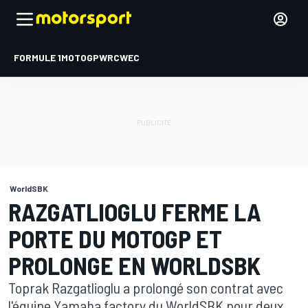
FORMULE 1
MOTOGP
WRC
WEC
WorldSBK
RAZGATLIOGLU FERME LA
PORTE DU MOTOGP ET
PROLONGE EN WORLDSBK
Toprak Razgatlioglu a prolongé son contrat avec
l'équipe Yamaha factory du WorldSBK pour deux