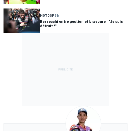
MOTOGP
5 h
Bezzecchi entre gestion et bravoure : "Je suis
détruit !"