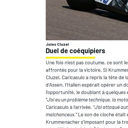
AUTRES CHAMPIONNATS
Jules Cluzel
Duel de coéquipiers
Une fois n’est pas coutume, ce sont l
affrontés pour la victoire. Si Krumm
Cluzel, Caricasulo a repris la tête de l
d’Assen, l’Italien espérait opérer un d
l’opportunité, le doublant à quelques 
"J’ai eu un problème technique, la moto 
Caricasulo à l’arrivée.
"J’ai attaqué au
malchanceux."
Le son de cloche était 
Krummenacher s’imposant pour la trois