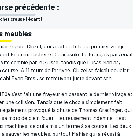
urse précédente :
her creuse l'écart !
es meubles
rré pour Cluzel, qui virait en tête au premier virage
devant Krummenacher et Caricasulo. Le Français parvenait
t vite comblé par le Suisse, tandis que
Lucas Mahias
,
 course. À 11 tours de l’arrivée, Cluzel se faisait doubler
dahl Evan Bros., se retrouvant juste devant son
MT94 s’est fait une frayeur en passant le dernier virage et
ter une collision. Tandis que le choc a simplement fait
i a également provoqué la chute de
Thomas Gradinger
, qui
té sa moto de plein fouet. Heureusement indemne, il est
x machines, ce qui a mis un terme à sa course. Les deux
à sauver les meubles, surtout Mahias qui a réussi à