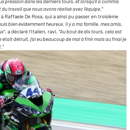
sous pression dans les derniers tours, et lorsqu’il a commis
t du travail que nous avons réalisé avec l’équipe."
é à
Raffaele De Rosa
, qui a ainsi pu passer en troisième
suis bien évidemment heureux. Il y a ma famille, mes amis,
ux"
, a déclaré l’Italien, ravi.
"Au bout de dix tours, cela est
ait détruit, j’ai eu beaucoup de mal à finir mais au final je
."