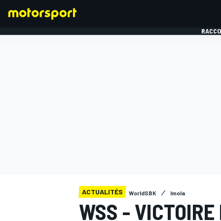
RACCO
FORMULE 1
ACTUALITÉS
WorldSBK
Imola
WSS - VICTOIR