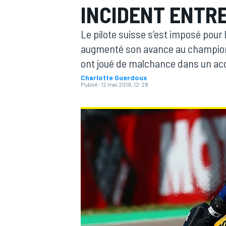
INCIDENT ENTRE
Le pilote suisse s’est imposé pour l
augmenté son avance au championna
ont joué de malchance dans un ac
Charlotte Guerdoux
MOTOGP
Publié:
12 mai 2019, 12:28