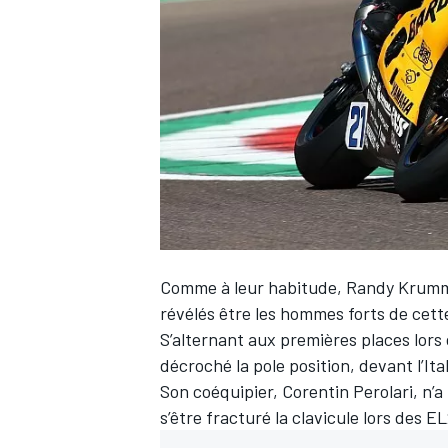
WRC
Comme à leur habitude,
Randy Krum
révélés être les hommes forts de cett
S’alternant aux premières places lors d
WEC
décroché la pole position, devant l’Ita
Son coéquipier,
Corentin Perolari
, n’
s’être fracturé la clavicule lors des EL