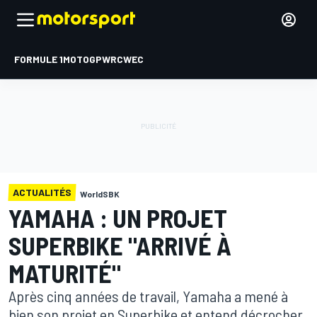
FORMULE 1
MOTOGP
WRC
WEC
ACTUALITÉS
WorldSBK
YAMAHA : UN PROJET
SUPERBIKE "ARRIVÉ À
MATURITÉ"
Après cinq années de travail, Yamaha a mené à
bien son projet en Superbike et entend décrocher