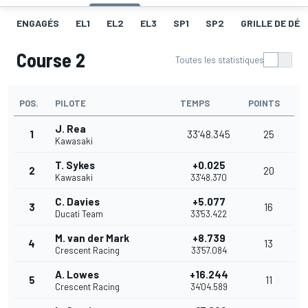
ENGAGÉS
EL1
EL2
EL3
SP1
SP2
GRILLE DE DÉ
Course 2
Toutes les statistiques
POS.
PILOTE
TEMPS
POINTS
J. Rea
1
33'48.345
25
Kawasaki
T. Sykes
+0.025
2
20
Kawasaki
33'48.370
C. Davies
+5.077
3
16
Ducati Team
33'53.422
M. van der Mark
+8.739
4
13
Crescent Racing
33'57.084
A. Lowes
+16.244
5
11
Crescent Racing
34'04.589