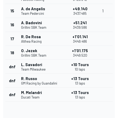
A. de Angelis
+49.140
15
1
Team Pedercini
34'37.485
A. Badovini
+51.241
16
Grillini SBK Team
34'39.586
R. De Rosa
+1'01.141
17
Althea Racing
34'49.486
O. Jezek
+1'01.175
18
Grillini SBK Team
34'49.520
L. Savadori
+10 Tours
dnf
Team Milwaukee
10 laps
R. Russo
+13 Tours
dnf
GM Racing by Guandalini
13 laps
M. Melandri
+13 Tours
dnf
Ducati Team
13 laps