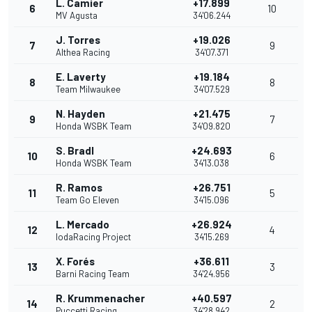
L. Camier
+17.899
6
10
MV Agusta
34'06.244
J. Torres
+19.026
7
9
Althea Racing
34'07.371
E. Laverty
+19.184
8
8
Team Milwaukee
34'07.529
N. Hayden
+21.475
9
7
Honda WSBK Team
34'09.820
S. Bradl
+24.693
10
6
Honda WSBK Team
34'13.038
R. Ramos
+26.751
11
5
Team Go Eleven
34'15.096
L. Mercado
+26.924
12
4
IodaRacing Project
34'15.269
X. Forés
+36.611
13
3
Barni Racing Team
34'24.956
R. Krummenacher
+40.597
14
2
Puccetti Racing
34'28.942