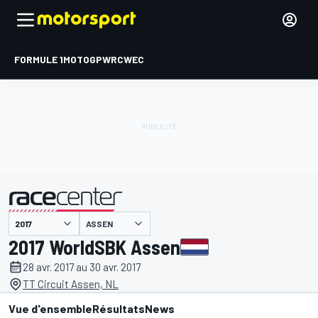
FORMULE 1
MOTOGP
WRC
WEC
ASSEN
présenté par
2017 WorldSBK Assen
28 avr. 2017 au 30 avr. 2017
TT Circuit Assen, NL
Vue d'ensemble
Résultats
News