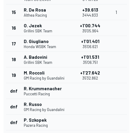
R. De Rosa
+39.613
15
1
Althea Racing
34'44.833
O. Jezek
+1'00.744
16
Grillini SBK Team
35'05.964
D. Giugliano
+1'01.401
17
Honda WSBK Team
35'06.621
A. Badovini
+1'01.531
18
Grillini SBK Team
35'06.751
M. Roccoli
+1'27.642
19
GM Racing by Guandalini
35'32.862
R. Krummenacher
dnf
Puccetti Racing
R. Russo
dnf
GM Racing by Guandalini
P. Szkopek
dnf
Pazera Racing