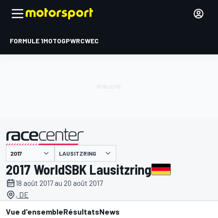
FORMULE 1
MOTOGP
WRC
WEC
LAUSITZRING
présenté par
2017 WorldSBK Lausitzring
18 août 2017 au 20 août 2017
, DE
Vue d'ensemble
Résultats
News