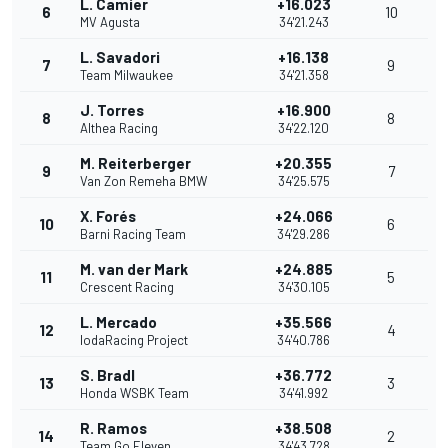
L. Camier
+16.023
6
10
MV Agusta
34'21.243
L. Savadori
+16.138
7
9
Team Milwaukee
34'21.358
J. Torres
+16.900
8
8
Althea Racing
34'22.120
M. Reiterberger
+20.355
9
7
Van Zon Remeha BMW
34'25.575
X. Forés
+24.066
10
6
Barni Racing Team
34'29.286
M. van der Mark
+24.885
11
5
Crescent Racing
34'30.105
L. Mercado
+35.566
12
4
IodaRacing Project
34'40.786
S. Bradl
+36.772
13
3
Honda WSBK Team
34'41.992
R. Ramos
+38.508
14
2
Team Go Eleven
34'43.728