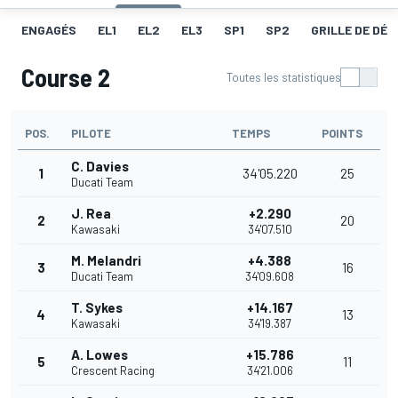
ENGAGÉS
EL1
EL2
EL3
SP1
SP2
GRILLE DE DÉ
Course 2
Toutes les statistiques
POS.
PILOTE
TEMPS
POINTS
C. Davies
1
34'05.220
25
Ducati Team
J. Rea
+2.290
2
20
Kawasaki
34'07.510
M. Melandri
+4.388
3
16
Ducati Team
34'09.608
T. Sykes
+14.167
4
13
Kawasaki
34'19.387
A. Lowes
+15.786
5
11
Crescent Racing
34'21.006