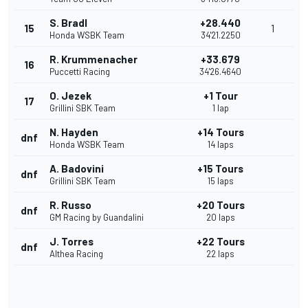
S. Bradl
+28.440
15
1
Honda WSBK Team
34'21.2250
R. Krummenacher
+33.679
16
Puccetti Racing
34'26.4640
O. Jezek
+1 Tour
17
Grillini SBK Team
1 lap
N. Hayden
+14 Tours
dnf
Honda WSBK Team
14 laps
A. Badovini
+15 Tours
dnf
Grillini SBK Team
15 laps
R. Russo
+20 Tours
dnf
GM Racing by Guandalini
20 laps
J. Torres
+22 Tours
dnf
Althea Racing
22 laps