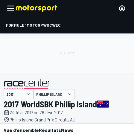
FORMULE 1
MOTOGP
WRC
WEC
PHILLIP ISLAND
présenté par
2017 WorldSBK Phillip Island
24 févr. 2017 au 26 févr. 2017
Phillip Island Grand Prix Circuit, AU
Vue d'ensemble
Résultats
News