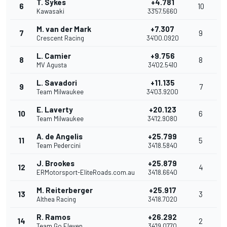
T. Sykes
+4.781
6
10
Kawasaki
33'57.5660
M. van der Mark
+7.307
7
9
Crescent Racing
34'00.0920
L. Camier
+9.756
8
8
MV Agusta
34'02.5410
L. Savadori
+11.135
9
7
Team Milwaukee
34'03.9200
E. Laverty
+20.123
10
6
Team Milwaukee
34'12.9080
A. de Angelis
+25.799
11
5
Team Pedercini
34'18.5840
J. Brookes
+25.879
12
4
ERMotorsport-EliteRoads.com.au
34'18.6640
M. Reiterberger
+25.917
13
3
Althea Racing
34'18.7020
R. Ramos
+26.292
14
2
Team Go Eleven
34'19.0770