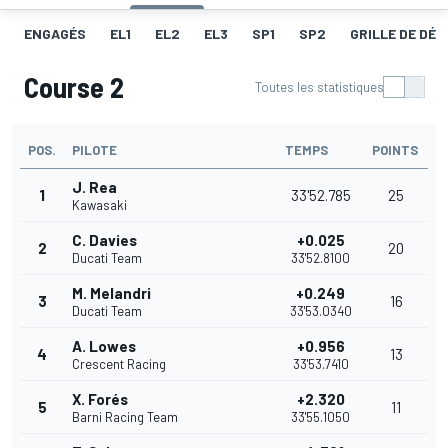
ENGAGÉS
EL1
EL2
EL3
SP1
SP2
GRILLE DE DÉ
Course 2
Toutes les statistiques
POS.
PILOTE
TEMPS
POINTS
J. Rea
1
33'52.785
25
Kawasaki
C. Davies
+0.025
2
20
Ducati Team
33'52.8100
M. Melandri
+0.249
3
16
Ducati Team
33'53.0340
A. Lowes
+0.956
4
13
Crescent Racing
33'53.7410
X. Forés
+2.320
5
11
Barni Racing Team
33'55.1050