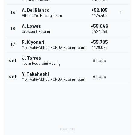
A. Del Bianco
+52.105
15
1
Althea Mie Racing Team
34'24.405
A. Lowes
+55.046
16
Crescent Racing
34'27.346
R. Kiyonari
+55.795
17
Moriwaki-Althea HONDA Racing Team
34'28.095
J. Torres
dnf
6 Laps
Team Pedercini Racing
Y. Takahashi
dnf
8 Laps
Moriwaki-Althea HONDA Racing Team