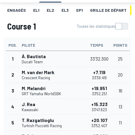
ENGAGÉS
EL1
EL2
EL3
SP1
GRILLE DE DÉPART
Course 1
Toutes les statistiques
POS.
PILOTE
TEMPS
POINTS
Á. Bautista
1
33'32.300
25
Ducati Team
M. van der Mark
+7.119
2
20
Crescent Racing
33'39.419
M. Melandri
+19.951
3
16
GRT Yamaha WorldSBK
33'52.251
J. Rea
+15.323
4
13
Kawasaki
33'47.623
T. Razgatlioglu
+20.107
5
11
Turkish Puccetti Racing
33'52.407