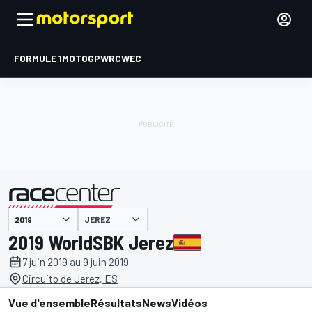
FORMULE 1
MOTOGP
WRC
WEC
JEREZ
présenté par
2019 WorldSBK Jerez
7 juin 2019 au 9 juin 2019
Circuito de Jerez, ES
Vue d'ensemble
Résultats
News
Vidéos