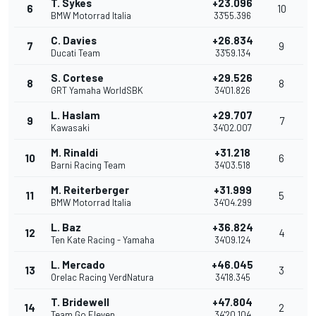
T. Sykes
+23.096
6
10
BMW Motorrad Italia
33'55.396
C. Davies
+26.834
7
9
Ducati Team
33'59.134
S. Cortese
+29.526
8
8
GRT Yamaha WorldSBK
34'01.826
L. Haslam
+29.707
9
7
Kawasaki
34'02.007
M. Rinaldi
+31.218
10
6
Barni Racing Team
34'03.518
M. Reiterberger
+31.999
11
5
BMW Motorrad Italia
34'04.299
L. Baz
+36.824
12
4
Ten Kate Racing - Yamaha
34'09.124
L. Mercado
+46.045
13
3
Orelac Racing VerdNatura
34'18.345
T. Bridewell
+47.804
14
2
Team Go Eleven
34'20.104