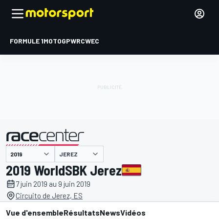
FORMULE 1
MOTOGP
WRC
WEC
JEREZ
présenté par
2019 WorldSBK Jerez
7 juin 2019 au 9 juin 2019
Circuito de Jerez, ES
Vue d'ensemble
Résultats
News
Vidéos