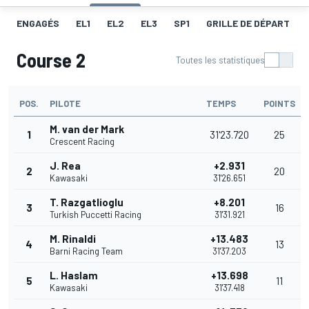
ENGAGÉS
EL1
EL2
EL3
SP1
GRILLE DE DÉPART
Course 2
Toutes les statistiques
POS.
PILOTE
TEMPS
POINTS
M. van der Mark
1
31'23.720
25
Crescent Racing
J. Rea
+2.931
2
20
Kawasaki
31'26.651
T. Razgatlioglu
+8.201
3
16
Turkish Puccetti Racing
31'31.921
M. Rinaldi
+13.483
4
13
Barni Racing Team
31'37.203
L. Haslam
+13.698
5
11
Kawasaki
31'37.418