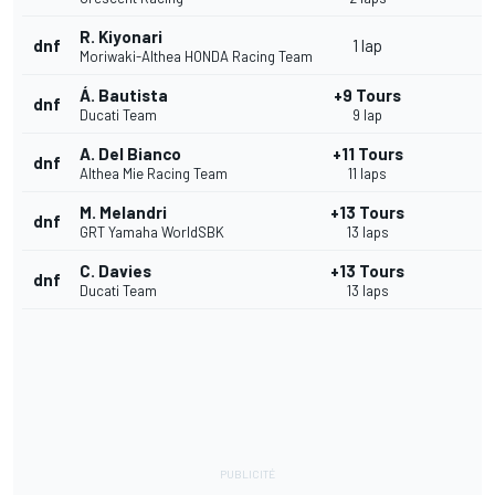
R. Kiyonari
dnf
1 lap
Moriwaki-Althea HONDA Racing Team
Á. Bautista
+9 Tours
dnf
Ducati Team
9 lap
A. Del Bianco
+11 Tours
dnf
Althea Mie Racing Team
11 laps
M. Melandri
+13 Tours
dnf
GRT Yamaha WorldSBK
13 laps
C. Davies
+13 Tours
dnf
Ducati Team
13 laps