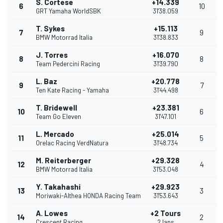
S. Cortese
+14.339
6
10
GRT Yamaha WorldSBK
31'38.059
T. Sykes
+15.113
7
9
BMW Motorrad Italia
31'38.833
J. Torres
+16.070
8
8
Team Pedercini Racing
31'39.790
L. Baz
+20.778
9
7
Ten Kate Racing - Yamaha
31'44.498
T. Bridewell
+23.381
10
6
Team Go Eleven
31'47.101
L. Mercado
+25.014
11
5
Orelac Racing VerdNatura
31'48.734
M. Reiterberger
+29.328
12
4
BMW Motorrad Italia
31'53.048
Y. Takahashi
+29.923
13
3
Moriwaki-Althea HONDA Racing Team
31'53.643
A. Lowes
+2 Tours
14
2
Crescent Racing
2 laps