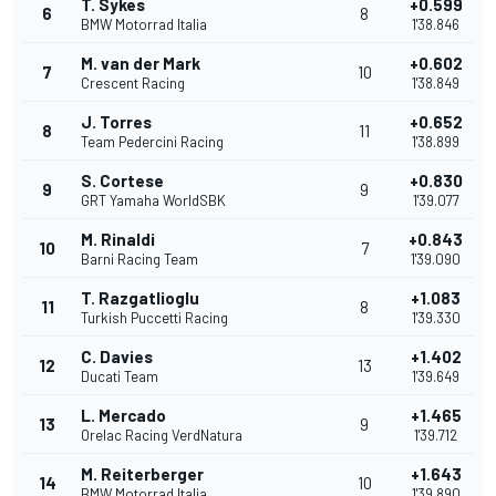
T. Sykes
+0.599
6
8
BMW Motorrad Italia
1'38.846
M. van der Mark
+0.602
7
10
Crescent Racing
1'38.849
J. Torres
+0.652
8
11
Team Pedercini Racing
1'38.899
S. Cortese
+0.830
9
9
GRT Yamaha WorldSBK
1'39.077
M. Rinaldi
+0.843
10
7
Barni Racing Team
1'39.090
T. Razgatlioglu
+1.083
11
8
Turkish Puccetti Racing
1'39.330
C. Davies
+1.402
12
13
Ducati Team
1'39.649
L. Mercado
+1.465
13
9
Orelac Racing VerdNatura
1'39.712
M. Reiterberger
+1.643
14
10
BMW Motorrad Italia
1'39.890