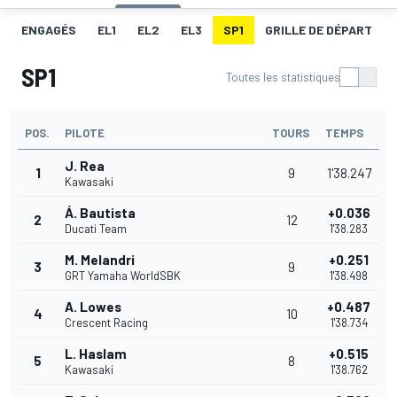
ENGAGÉS
EL1
EL2
EL3
SP1
GRILLE DE DÉPART
SP1
Toutes les statistiques
POS.
PILOTE
TOURS
TEMPS
J. Rea
1
9
1'38.247
Kawasaki
Á. Bautista
+0.036
2
12
Ducati Team
1'38.283
M. Melandri
+0.251
3
9
GRT Yamaha WorldSBK
1'38.498
A. Lowes
+0.487
4
10
Crescent Racing
1'38.734
L. Haslam
+0.515
5
8
Kawasaki
1'38.762