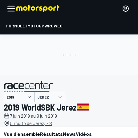
FORMULE 1
MOTOGP
WRC
WEC
JEREZ
présenté par
2019 WorldSBK Jerez
7 juin 2019 au 9 juin 2019
Circuito de Jerez, ES
Vue d'ensemble
Résultats
News
Vidéos