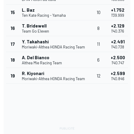
L. Baz
+1.752
15
10
Ten Kate Racing - Yamaha
1'39.999
T. Bridewell
+2.129
16
8
Team Go Eleven
1'40.376
Y. Takahashi
+2.491
17
11
Moriwaki-Althea HONDA Racing Team
1'40.738
A. Del Bianco
+2.500
18
6
Althea Mie Racing Team
1'40.747
R. Kiyonari
+2.599
19
12
Moriwaki-Althea HONDA Racing Team
1'40.846