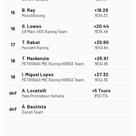
B. Ray
+19.29
15
MotoXRacing
16'34.33
S. Lowes
+20.44
16
Elf Marc VDS Racing Team
16'35.48
T. Rabat
+25.60
17
Puccetti Racing
16'40.64
T. Mackenzie
+25.91
18
PETRONAS MIE Racing HONDA Team
16'40.95
I. Miguel Lopes
+27.32
19
PETRONAS MIE Racing HONDA Team
16'42.36
A. Locatelli
+5 Tours
dnf
Pata Prometeon Yamaha
8'50.774
Á. Bautista
dnf
Ducati Team