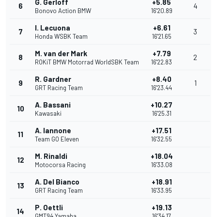
G. Gerloff
+5.85
6
4
Bonovo Action BMW
16'20.89
I. Lecuona
+6.61
7
3
Honda WSBK Team
16'21.65
M. van der Mark
+7.79
8
2
ROKiT BMW Motorrad WorldSBK Team
16'22.83
R. Gardner
+8.40
9
1
GRT Racing Team
16'23.44
A. Bassani
+10.27
10
Kawasaki
16'25.31
A. Iannone
+17.51
11
Team GO Eleven
16'32.55
M. Rinaldi
+18.04
12
Motocorsa Racing
16'33.08
A. Del Bianco
+18.91
13
GRT Racing Team
16'33.95
P. Oettli
+19.13
14
GMT94 Yamaha
16'34.17