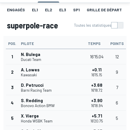
ENGAGÉS
EL1
EL2
EL3
SP1
GRILLE DE DÉPART
superpole-race
Toutes les statistiques
POS.
PILOTE
TEMPS
POINTS
N. Bulega
1
16'15.04
12
Ducati Team
A. Lowes
+0.11
2
9
Kawasaki
16'15.15
D. Petrucci
+3.68
3
7
Barni Racing Team
16'18.72
S. Redding
+3.90
4
6
Bonovo Action BMW
16'18.94
X. Vierge
+5.71
5
5
Honda WSBK Team
16'20.75