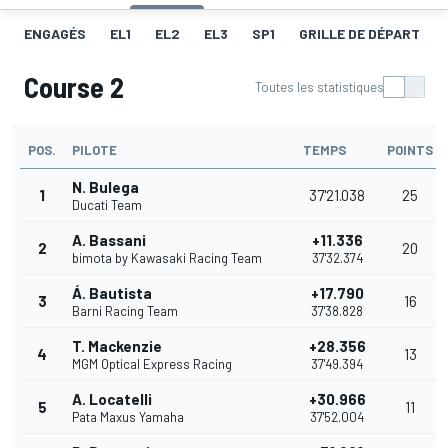
ENGAGÉS
EL1
EL2
EL3
SP1
GRILLE DE DÉPART
Course 2
Toutes les statistiques
POS.
PILOTE
TEMPS
POINTS
N. Bulega
1
37'21.038
25
Ducati Team
A. Bassani
+11.336
2
20
bimota by Kawasaki Racing Team
37'32.374
Á. Bautista
+17.790
3
16
Barni Racing Team
37'38.828
T. Mackenzie
+28.356
4
13
MGM Optical Express Racing
37'49.394
A. Locatelli
+30.966
5
11
Pata Maxus Yamaha
37'52.004