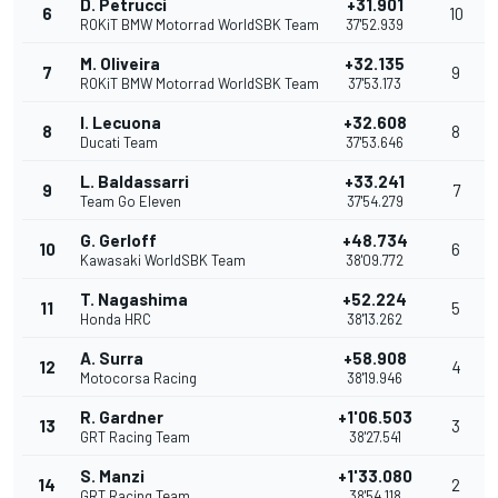
D. Petrucci
+31.901
6
10
ROKiT BMW Motorrad WorldSBK Team
37'52.939
M. Oliveira
+32.135
7
9
ROKiT BMW Motorrad WorldSBK Team
37'53.173
I. Lecuona
+32.608
8
8
Ducati Team
37'53.646
L. Baldassarri
+33.241
9
7
Team Go Eleven
37'54.279
G. Gerloff
+48.734
10
6
Kawasaki WorldSBK Team
38'09.772
T. Nagashima
+52.224
11
5
Honda HRC
38'13.262
A. Surra
+58.908
12
4
Motocorsa Racing
38'19.946
R. Gardner
+1'06.503
13
3
GRT Racing Team
38'27.541
S. Manzi
+1'33.080
14
2
GRT Racing Team
38'54.118