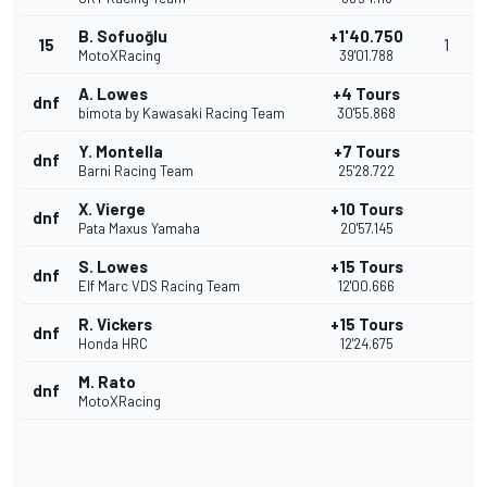
B. Sofuoğlu
+1'40.750
15
1
MotoXRacing
39'01.788
A. Lowes
+4 Tours
dnf
bimota by Kawasaki Racing Team
30'55.868
Y. Montella
+7 Tours
dnf
Barni Racing Team
25'28.722
X. Vierge
+10 Tours
dnf
Pata Maxus Yamaha
20'57.145
S. Lowes
+15 Tours
dnf
Elf Marc VDS Racing Team
12'00.666
R. Vickers
+15 Tours
dnf
Honda HRC
12'24.675
M. Rato
dnf
MotoXRacing